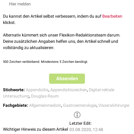
Rektum
und
Uterus
. Er ist in aufrechter Körperposition die am weitesten
Hier melden
kaudal
liegende Aussackung des
Peritoneums
. Die Entsprechung des
Douglas-Raums beim Mann ist der
Proust-Raum
(Excavatio
Du kannst den Artikel selbst verbessern, indem du auf
Bearbeiten
rectovesicalis), der zwischen Rektum und
Harnblase
liegt.
klickst.
Entzündliche Prozesse können zur Ansammlung von
Exsudaten
oder
Eiter
in diesen Aussackungen führen. Bei der digital-rektalen
Alternativ kümmert sich unser Flexikon-Redaktionsteam darum.
Untersuchung führen sie dann zu Beschwerden. Rechtsseitige
Deine zusätzlichen Angaben helfen uns, den Artikel schnell und
Schmerzen sprechen mit einer
Sensitivität
von 53 % und einer
Spezifität
vollständig zu aktualisieren:
von 54 % für eine akute
Appendizitis
.
500
Zeichen verbleibend. Mindestens 5 Zeichen benötigt.
Absenden
Stichworte:
Appendizitis
,
Appendizitiszeichen
,
Digital-rektale
Untersuchung
,
Douglas-Raum
Fachgebiete:
Allgemeinmedizin
,
Gastroenterologie
,
Viszeralchirurgie
Letzter Edit:
Wichtiger Hinweis zu diesem Artikel
03.08.2020, 12:48