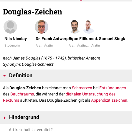
Douglas-Zeichen
Nils Nicolay
Dr. Frank Antwerpes
Bijan Fink
Dr. med. Samuel Siegk
Student/in
Arzt | Ärztin
Arzt | Ärztin
Arzt | Ärztin
nach James Douglas (1675 - 1742), britischer Anatom
Synonym: Douglas-Schmerz
Definition
Als
Douglas-Zeichen
bezeichnet man
Schmerzen
bei
Entzündungen
des
Bauchraums
, die während der
digitalen Untersuchung des
Rektums
auftreten. Das Douglas-Zeichen gilt als
Appendizitiszeichen
.
Hindergrund
Der
Douglas-Raum
(Excavatio rectouterina) der Frau liegt zwischen
Artikelinhalt ist veraltet?