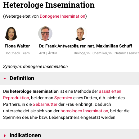
Heterologe Insemination
(Weitergeleitet von
Donogene Insemination
)
Fiona Walter
Dr. Frank Antwerpes
Dr. rer. nat. Maximilian Schuff
DocCheck Team
Arzt | Ärztin
Biologe/in | Chemiker/in | Naturwissensch
Synonym: donogene Insemination
Definition
Die
heterologe Insemination
ist eine Methode der
assistierten
Reproduktion
, bei der man
Spermien
eines Dritten, d.h. nicht des
Partners, in die
Gebärmutter
der Frau einbringt. Dadurch
unterscheidet sie sich von der
homologen Insemination
, bei der die
Spermien des Ehe- bzw. Lebenspartners eingesetzt werden.
Indikationen