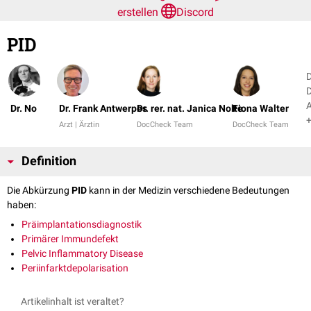
erstellen
Discord
PID
D
D
Dr. No
Dr. Frank Antwerpes
Dr. rer. nat. Janica Nolte
Fiona Walter
+
Arzt | Ärztin
DocCheck Team
DocCheck Team
Definition
Die Abkürzung
PID
kann in der Medizin verschiedene Bedeutungen
haben:
Präimplantationsdiagnostik
Primärer Immundefekt
Pelvic Inflammatory Disease
Periinfarktdepolarisation
Artikelinhalt ist veraltet?