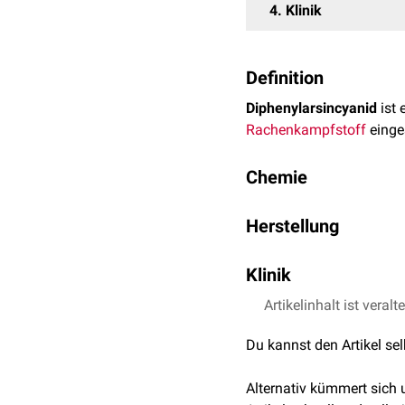
4
Klinik
Definition
Diphenylarsincyanid
ist 
Rachenkampfstoff
einge
Chemie
Diphenylarsincyanid hat
Herstellung
Nummer
lautet 23525-22
Diphenylarsincyanid wir
Klinik
Bei
Artikelinhalt ist veralt
Exposition
verursacht
Außerdem führt es zu
Ko
Du kannst den Artikel se
Alternativ kümmert sich