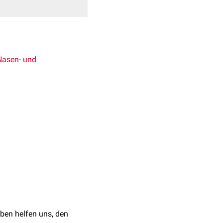
Nasen- und
15 g/
mol
. Die
CAS-
anid
gewonnen.
der
Haut
und der
Augen
.
em
auftreten.
ben helfen uns, den