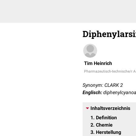
Diphenylars
Tim Heinrich
Pharmazeutisch-technische/r As
Synonym: CLARK 2
Englisch:
diphenylcyanoa
Inhaltsverzeichnis
1
Definition
2
Chemie
3
Herstellung