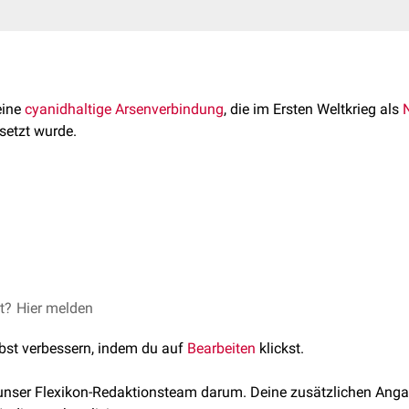
eine
cyanidhaltige
Arsenverbindung
, die im Ersten Weltkrieg als
setzt wurde.
 die
Summenformel
C
H
AsN und eine
molare Masse
von 255,
13
10
-6. Es ist schwer
löslich
in
Wasser
.
d durch die Umsetzung von
Diphenylarsinchlorid
und
Natriumcy
et?
 Diphenylarsincyanid starke
Hier melden
Reizungen
der
oberen Atemwege
, 
pfschmerzen
und
Erbrechen
. Als
Spätfolge
kann ein
Lungenöd
lbst verbessern, indem du auf
Bearbeiten
klickst.
 unser Flexikon-Redaktionsteam darum. Deine zusätzlichen Anga