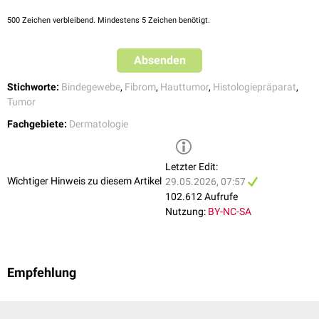
500
Zeichen verbleibend. Mindestens 5 Zeichen benötigt.
Absenden
Stichworte:
Bindegewebe
,
Fibrom
,
Hauttumor
,
Histologiepräparat
,
Tumor
Fachgebiete:
Dermatologie
Histologisches Präparat eines Dermatofibroms, HE-Färbung
Letzter Edit:
Wichtiger Hinweis zu diesem Artikel
29.05.2026, 07:57
102.612 Aufrufe
Nutzung:
BY-NC-SA
Empfehlung