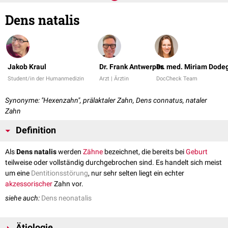
Dens natalis
Jakob Kraul
Dr. Frank Antwerpes
Dr. med. Miriam Dode
Student/in der Humanmedizin
Arzt | Ärztin
DocCheck Team
Synonyme: "Hexenzahn", prälaktaler Zahn, Dens connatus, nataler
Zahn
Definition
Als
Dens natalis
werden
Zähne
bezeichnet, die bereits bei
Geburt
teilweise oder vollständig durchgebrochen sind. Es handelt sich meist
um eine
Dentitionsstörung
, nur sehr selten liegt ein echter
akzessorischer
Zahn vor.
siehe auch:
Dens neonatalis
Ätiologie