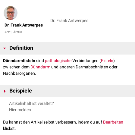
Dr. Frank Antwerpes
Dr. Frank Antwerpes
Arzt | Ärztin
Definition
Dünndarmfisteln
sind
pathologische
Verbindungen (
Fisteln
)
zwischen dem
Dünndarm
und anderen Darmabschnitten oder
Nachbarorganen.
Beispiele
Enterokutane Fistel
: Verbindung zwischen Dünndarm und
Artikelinhalt ist veraltet?
Körperoberfläche (
Haut
)
Hier melden
Enteroenterale Fistel
: Verbindung zweier Dünndarmabschnitte
Enterokolische Fistel
: Verbindung zwischen Dünndarm und
Colon
Du kannst den Artikel selbst verbessern, indem du auf
Bearbeiten
Ileokolische Fistel: vom
Ileum
zum Colon
klickst.
Jejunokolische Fistel: vom
Jejunum
zum Colon