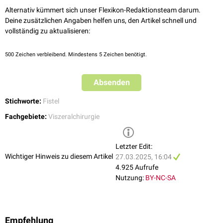
Enterosigmoidale Fistel
: Verbindung zwischen Dünndarm und
Alternativ kümmert sich unser Flexikon-Redaktionsteam darum.
Sigmoid
Deine zusätzlichen Angaben helfen uns, den Artikel schnell und
Enterovesikale Fistel
: Verbindung zwischen Dünndarm und
vollständig zu aktualisieren:
Harnblase
Enterovaginale Fistel
: Verbindung zwischen Dünndarm und
Vagina
500
Zeichen verbleibend. Mindestens 5 Zeichen benötigt.
siehe auch
:
Darmfistel
Absenden
Stichworte:
Fistel
Fachgebiete:
Viszeralchirurgie
Letzter Edit:
Wichtiger Hinweis zu diesem Artikel
27.03.2025, 16:04
4.925 Aufrufe
Nutzung:
BY-NC-SA
Empfehlung