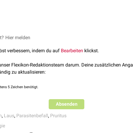
ührt zu
Juckreiz
und einer
Quaddelbildung
. Infolge des Juckrei
chten hygienischen Bedingungen zusätzlich zu einer
sekundäre
ere
entzündliche
und
ekzematische
Hautreaktionen entstehen, d
et?
iparasitika
Hier melden
, wie z.B.
Benzylbenzoat
-Waschlösung, verwendet.
lbst verbessern, indem du auf
Bearbeiten
klickst.
 unser Flexikon-Redaktionsteam darum. Deine zusätzlichen Anga
ändig zu aktualisieren:
tens 5 Zeichen benötigt.
Absenden
n
,
Laus
,
Parasitenbefall
,
Pruritus
gie