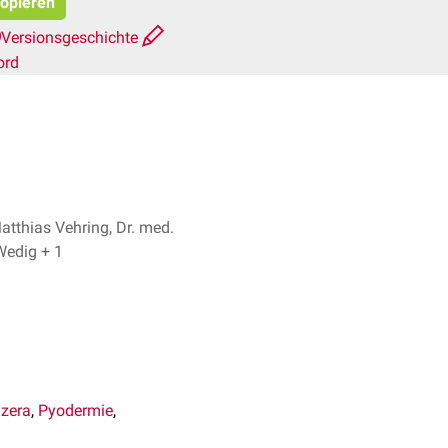
kopieren
Versionsgeschichte
ord
atthias Vehring, Dr. med.
Martin P. Wedig + 1
lzera
,
Pyodermie
,