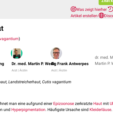
Zitat 
Was zeigt hierher
Artikel erstellen
Disc
t
 vagantium
)
dr. med. M
ing
Dr. med. Martin P. Wedig
Dr. Frank Antwerpes
Arzt | Ärztin
Arzt | Ärztin
t, Landstreicherhaut, Cutis vagantium
hnet man eine aufgrund einer
Epizoonose
zerkratzte
Haut
mit
U
en und
Hyperpigmentation
. Häufigste Ursache sind
Kleiderläuse
.