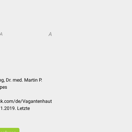
A
A
g, Dr. med. Martin P.
rpes
heck.com/de/Vagantenhaut
1.2019. Letzte
9