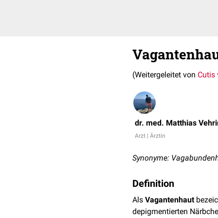
Vagantenhau
(Weitergeleitet von
Cutis
dr. med. Matthias Vehr
Arzt | Ärztin
Synonyme: Vagabundenhau
Definition
Als
Vagantenhaut
bezeic
depigmentierten Närbch