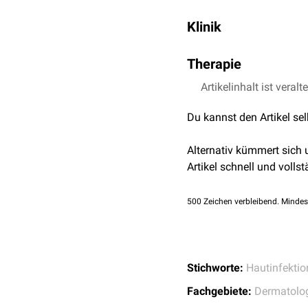
Klinik
Der Biss der
Kleiderlaus
f
Therapie
Exkoriation
und bei schle
Daraufhin können schw
Zur Therapie werden
Artikelinhalt ist veralt
Ant
bezeichnet werden.
Du kannst den Artikel se
Alternativ kümmert sich
Artikel schnell und vollst
500
Zeichen verbleibend. Mindes
Stichworte:
Hautinfektio
Fachgebiete:
Dermatolo