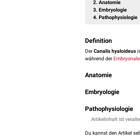
2
Anatomie
3
Embryologie
4
Pathophysiologie
Definition
Der
Canalis hyaloideus
i
während der
Embryonale
Anatomie
Der Canalis hyaloideus i
Embryologie
anliegt. Er zieht nach
ven
Während der Entstehung
Pathophysiologie
und der Glaskörper durch
und hinterlässt den
oblit
In seltenen Fällen enthäl
Artikelinhalt ist veralt
Arteria hyaloidea persist
Du kannst den Artikel se