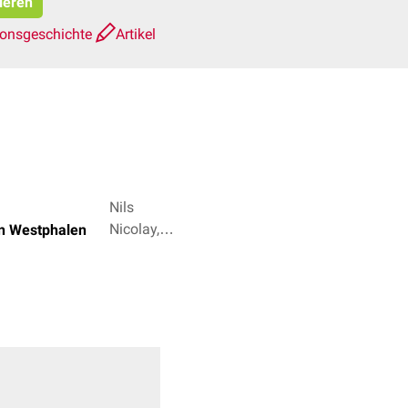
ieren
ionsgeschichte
Artikel
Nils
Nicolay,
n Westphalen
Dr. Frank
Antwerpes
+ 2