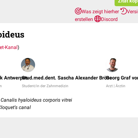
Zitat kop
Was zeigt hierher
Vers
erstellen
Discord
oideus
et-Kanal
)
nk Antwerpes
Stud.med.dent. Sascha Alexander Bröse
Georg Graf vo
in
Student/in der Zahnmedizin
Arzt | Ärztin
Canalis hyaloideus corporis vitrei
Cloquet's canal