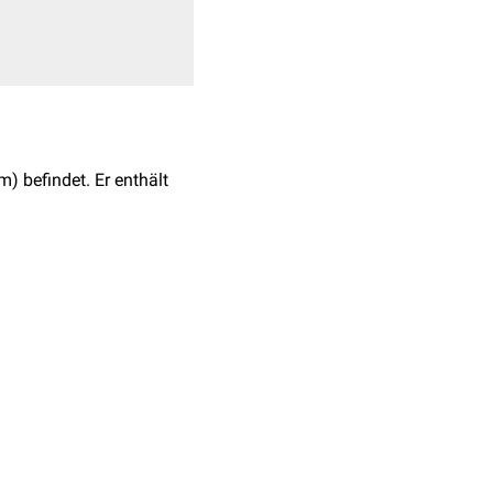
) befindet. Er enthält
, welcher der
Retina
sa hyaloidea
finden.
werden die
Augenlinse
ch im reifen Auge zurück
dea. Diese kann dann als