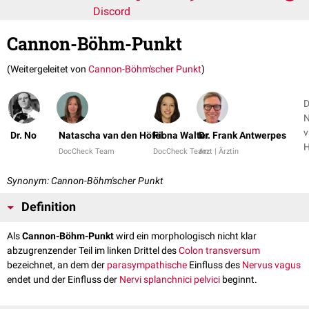
Discord
Cannon-Böhm-Punkt
(Weitergeleitet von
Cannon-Böhm'scher Punkt
)
D
N
v
Dr. No
Natascha van den Höfel
Fiona Walter
Dr. Frank Antwerpes
DocCheck Team
DocCheck Team
Arzt | Ärztin
Synonym: Cannon-Böhm'scher Punkt
Definition
Als
Cannon-Böhm-Punkt
wird ein morphologisch nicht klar
abzugrenzender Teil im linken Drittel des
Colon transversum
bezeichnet, an dem der
parasympathische
Einfluss des
Nervus vagus
endet und der Einfluss der
Nervi splanchnici pelvici
beginnt.