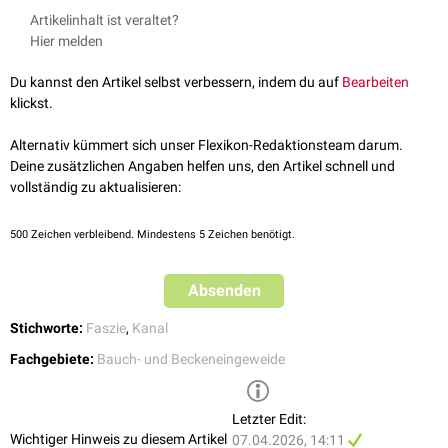
Musculus levator ani
und vom Musculus obturatorius internus
Durch Einklemmung des Nervus pudendus im Canalis pudendalis kann
Artikelinhalt ist veraltet?
eingefasst wird. Der Kanal selbst wird durch eine
Duplikatur
der
Faszie
es zu einem
Engpasssyndrom
, dem
Pudenduskanal-Syndrom
kommen,
Hier melden
des
Musculus obturatorius internus
gebildet. Durch ihn treten folgende
welches Schmerzen im
Beckenboden
auslöst.
Strukturen:
Du kannst den Artikel selbst verbessern, indem du auf
Bearbeiten
Nervus pudendus
klickst.
Arteria pudenda interna
Vena pudenda interna
Alternativ kümmert sich unser Flexikon-Redaktionsteam darum.
Deine zusätzlichen Angaben helfen uns, den Artikel schnell und
vollständig zu aktualisieren:
500
Zeichen verbleibend. Mindestens 5 Zeichen benötigt.
Absenden
Stichworte:
Faszie
,
Kanal
Fachgebiete:
Bauch- und Beckeneingeweide
Letzter Edit:
Wichtiger Hinweis zu diesem Artikel
07.04.2026, 14:11