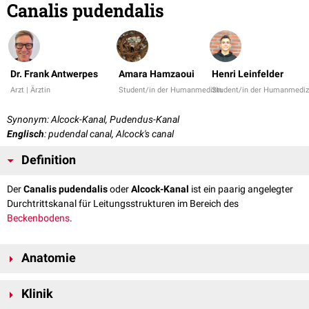
Canalis pudendalis
Dr. Frank Antwerpes
Amara Hamzaoui
Henri Leinfelder
Arzt | Ärztin
Student/in der Humanmedizin
Student/in der Humanmediz
Synonym: Alcock-Kanal, Pudendus-Kanal
Englisch
: pudendal canal, Alcock's canal
Definition
Der
Canalis pudendalis
oder
Alcock-Kanal
ist ein paarig angelegter
Durchtrittskanal für Leitungsstrukturen im Bereich des
Beckenbodens
.
Anatomie
Je ein Canalis pudendalis liegt in der Seitenwand der linken und rechten
Klinik
Fossa ischiorectalis
(auch Fossa ischioanalis genannt), die vom