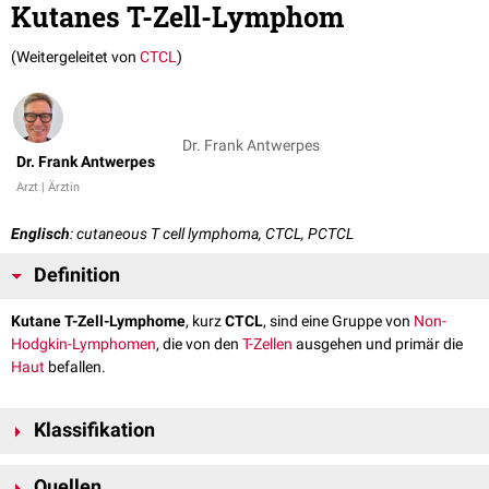
Kutanes T-Zell-Lymphom
(Weitergeleitet von
CTCL
)
Dr. Frank Antwerpes
Dr. Frank Antwerpes
Arzt | Ärztin
Englisch
: cutaneous T cell lymphoma, CTCL, PCTCL
Definition
Kutane T-Zell-Lymphome
, kurz
CTCL
, sind eine Gruppe von
Non-
Hodgkin-Lymphomen
, die von den
T-Zellen
ausgehen und primär die
Haut
befallen.
Klassifikation
Es gibt diverse Unterformen des kutanen T-Zell-Lymphoms. Die häufigste
Quellen
Form ist die
Mycosis fungoides
, die in etwa 50% der Fälle auftritt. Nach