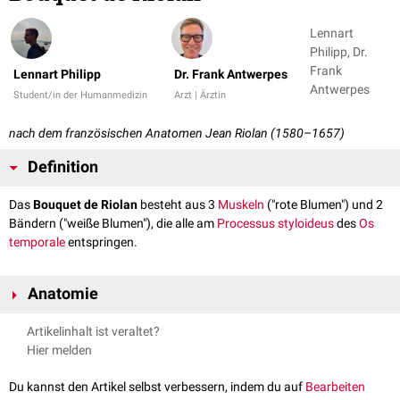
Lennart
Philipp, Dr.
Frank
Lennart Philipp
Dr. Frank Antwerpes
Antwerpes
Student/in der Humanmedizin
Arzt | Ärztin
nach dem französischen Anatomen
Jean Riolan (1580–1657)
Definition
Das
Bouquet de Riolan
besteht aus 3
Muskeln
("rote Blumen") und 2
Bändern ("weiße Blumen"), die alle am
Processus styloideus
des
Os
temporale
entspringen.
Anatomie
Zum Bouquet de Riolan zählen:
Artikelinhalt ist veraltet?
Musculus styloglossus
Hier melden
Musculus stylohyoideus
Musculus stylopharyngeus
Du kannst den Artikel selbst verbessern, indem du auf
Bearbeiten