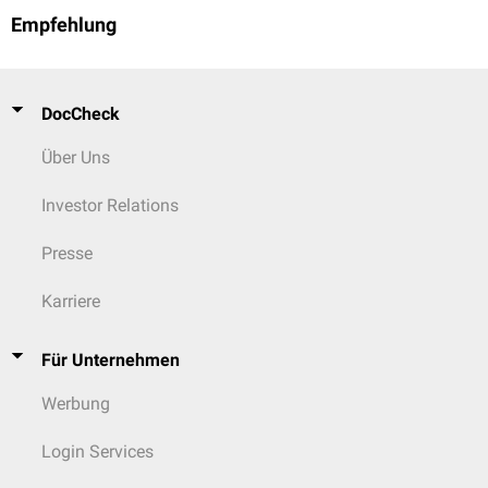
Empfehlung
DocCheck
Über Uns
Investor Relations
Presse
Karriere
Für Unternehmen
Werbung
Login Services