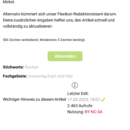
Ligamentum stylohyoideum
klickst.
Ligamentum stylomandibulare
Alternativ kümmert sich unser Flexikon-Redaktionsteam darum.
Deine zusätzlichen Angaben helfen uns, den Artikel schnell und
vollständig zu aktualisieren:
500
Zeichen verbleibend. Mindestens 5 Zeichen benötigt.
Absenden
Stichworte:
Rachen
Fachgebiete:
Anatomie
,
Kopf und Hals
Letzter Edit:
Wichtiger Hinweis zu diesem Artikel
17.03.2023, 19:07
2.463 Aufrufe
Nutzung:
BY-NC-SA