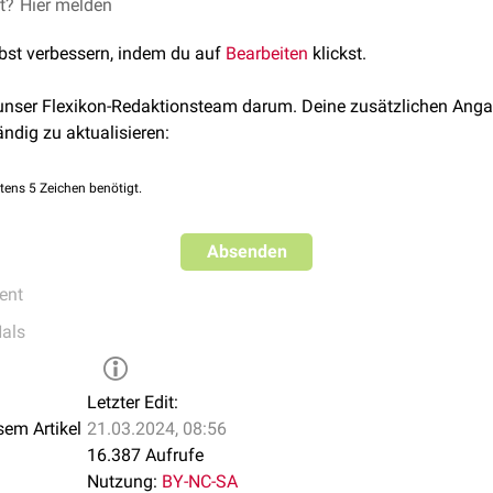
et?
andibulare
Hier melden
gehört zu den Sicherungsbändern des
Kiefergelenks
und dem
Musculus pterygoideus medialis
und grenzt an die
Gla
lbst verbessern, indem du auf
Bearbeiten
klickst.
 unser Flexikon-Redaktionsteam darum. Deine zusätzlichen Anga
ändig zu aktualisieren:
tens 5 Zeichen benötigt.
Absenden
ent
als
Letzter Edit:
sem Artikel
21.03.2024, 08:56
16.387 Aufrufe
Nutzung:
BY-NC-SA