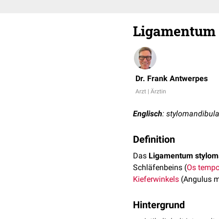
Ligamentum 
Dr. Frank Antwerpes
Arzt | Ärztin
Englisch
: stylomandibula
Definition
Das
Ligamentum stylom
Schläfenbeins (
Os tempo
Kieferwinkels
(Angulus m
Hintergrund