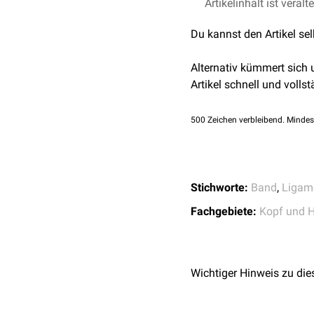
Das
Artikelinhalt ist veralt
Ligamentum stylom
dem
Musculus masseter
Du kannst den Artikel se
Alternativ kümmert sich
Artikel schnell und vollst
500
Zeichen verbleibend. Mindes
Stichworte:
Band
,
Ligam
Fachgebiete:
Kopf und H
Wichtiger Hinweis zu die