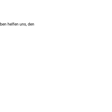
. Es verläuft zwischen
ndula parotis
.
ben helfen uns, den