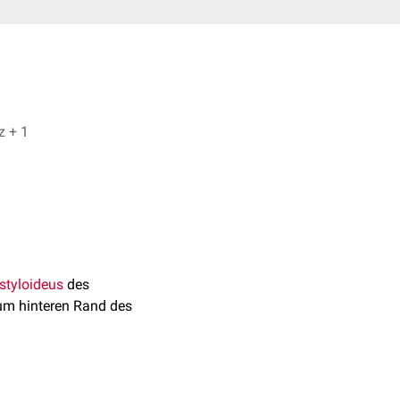
Dr. Frank Antwerpes, Sebastian Merz + 1
styloideus
des
um hinteren Rand des