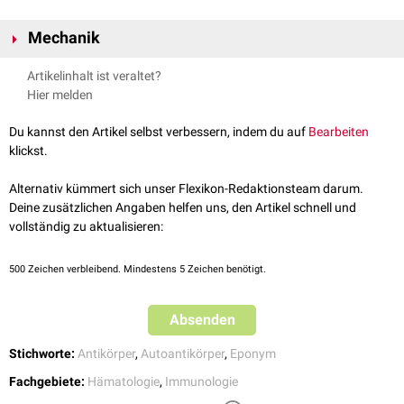
Mechanik
Die biphasischen Kälteantikörper binden bei niedrigen Temperaturen an
Artikelinhalt ist veraltet?
Erythrozyten
und induzieren eine
Komplement
-vermittelte
Lyse
bei
Hier melden
Erwärmung. Donath-Landsteiner-Antikörper sind verantwortlich für die
Hämolyse
im Rahmen der
paroxysmalen Kältehämoglobinurie
, einem
Du kannst den Artikel selbst verbessern, indem du auf
Bearbeiten
seltenen Untertyp der
autoimmunhämolytischen Anämie
.
klickst.
Alternativ kümmert sich unser Flexikon-Redaktionsteam darum.
Deine zusätzlichen Angaben helfen uns, den Artikel schnell und
vollständig zu aktualisieren:
500
Zeichen verbleibend. Mindestens 5 Zeichen benötigt.
Absenden
Stichworte:
Antikörper
,
Autoantikörper
,
Eponym
Fachgebiete:
Hämatologie
,
Immunologie