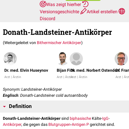
Was zeigt hierher
Versionsgeschichte
Artikel erstellen
Discord
Donath-Landsteiner-Antikörper
(Weitergeleitet von
Bithermischer Antikörper
)
Dr. med. Elvin Huseynov
Bijan Fink
Dr. med. Norbert Ostendorf
Dr. Fra
Arzt | Ärztin
Arzt | Ärztin
Arzt | Ärztin
Arzt | Ärz
Synonym: Landsteiner-Antikörper
Englisch
: Donath-Landsteiner cold autoantibody
Definition
Donath-Landsteiner-Antikörper
sind
biphasische
Kälte-
IgG
-
Antikörper
, die gegen das
Blutgruppen
-
Antigen
P
gerichtet sind.