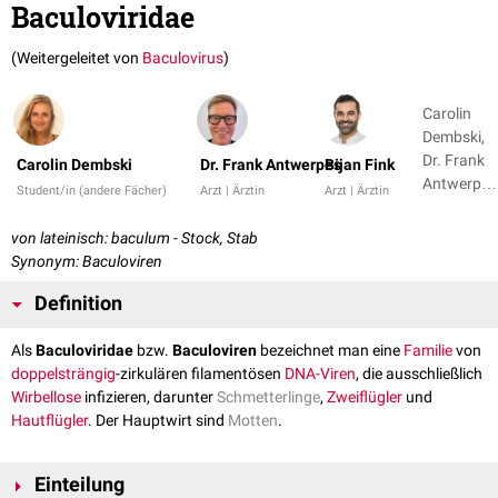
Baculoviridae
(Weitergeleitet von
Baculovirus
)
Carolin
Dembski,
Dr. Frank
Carolin Dembski
Dr. Frank Antwerpes
Bijan Fink
Antwerpes
Student/in (andere Fächer)
Arzt | Ärztin
Arzt | Ärztin
+ 1
von lateinisch: baculum - Stock, Stab
Synonym: Baculoviren
Definition
Als
Baculoviridae
bzw.
Baculoviren
bezeichnet man eine
Familie
von
doppelsträngig
-zirkulären filamentösen
DNA-Viren
, die ausschließlich
Wirbellose
infizieren, darunter
Schmetterlinge
,
Zweiflügler
und
Hautflügler
. Der Hauptwirt sind
Motten
.
Einteilung