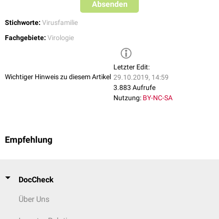
Absenden
Hcf-1
:
Expressionsfaktor
Hrf
: verhindert die Stilllegung der
Proteinsynthese
Stichworte:
Virusfamilie
Fachgebiete:
Virologie
Letzter Edit:
Wichtiger Hinweis zu diesem Artikel
29.10.2019, 14:59
3.883 Aufrufe
Nutzung:
BY-NC-SA
Empfehlung
DocCheck
Über Uns