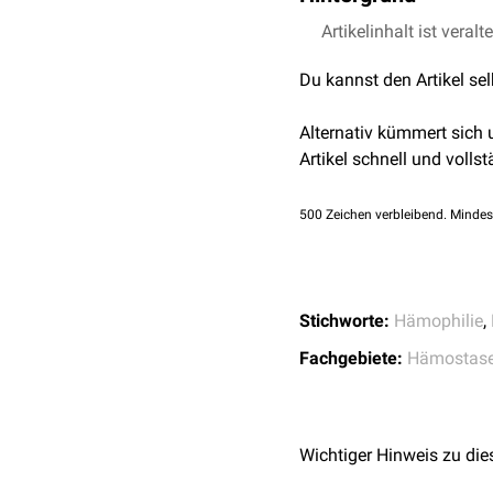
Eine Aura geht objektive
Artikelinhalt ist veralt
Sie betrifft häufig die
Gel
Du kannst den Artikel se
Gerinnungsfaktoren
.
Alternativ kümmert sich
Artikel schnell und vollst
500
Zeichen verbleibend. Mindes
Stichworte:
Hämophilie
,
Fachgebiete:
Hämostase
Wichtiger Hinweis zu die