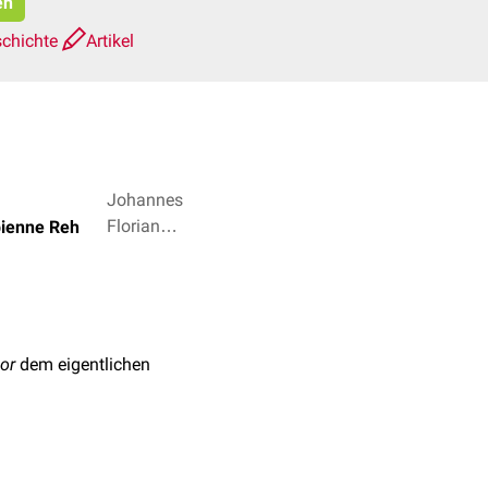
en
schichte
Artikel
Johannes
Florian
abienne Reh
Schröder,
Dr. Frank
Antwerpes
+ 2
or
dem eigentlichen