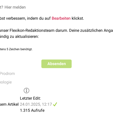
n
et?
klinischen
Hier melden
Symptomen einer Blutung wie
Schwellung
,
Schmerz
enke
. Ihre Erkennung und Berücksichtigung ermöglicht die frühz
lbst verbessern, indem du auf
Bearbeiten
klickst.
 unser Flexikon-Redaktionsteam darum. Deine zusätzlichen Anga
ändig zu aktualisieren:
tens 5 Zeichen benötigt.
Absenden
Prodrom
ologie
Letzter Edit:
sem Artikel
24.01.2025, 12:17
1.315 Aufrufe