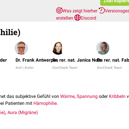
Zitat kopier
Was zeigt hierher
Versionsge
erstellen
Discord
ilie)
öder
Dr. Frank Antwerpes
Dr. rer. nat. Janica Nolte
Dr. rer. nat. F
Arzt | Ärztin
DocCheck Team
DocCheck Team
et das subjektive Gefühl von
Wärme
,
Spannung
oder
Kribbeln
v
ei Patienten mit
Hämophilie
.
ie)
,
Aura (Migräne)