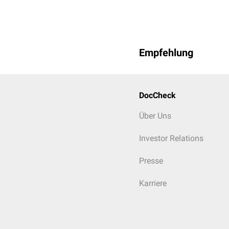
Empfehlung
DocCheck
Über Uns
Investor Relations
Presse
Karriere