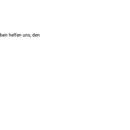
en
oder
Rötung
voran.
eitige
Substitution
von
ben helfen uns, den