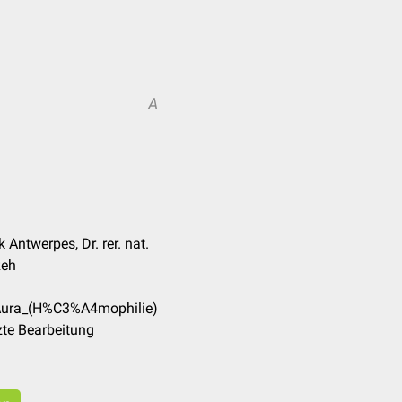
A
 Antwerpes, Dr. rer. nat.
Reh
/Aura_(H%C3%A4mophilie)
zte Bearbeitung