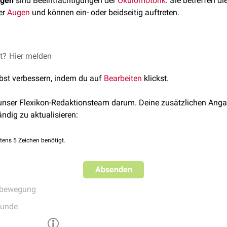
ngen
sind Beeinträchtigungen der
Okulomotorik
. Sie betreffen d
er
Augen
und können ein- oder beidseitig auftreten.
et?
Hier melden
n
lbst verbessern, indem du auf
Bearbeiten
klickst.
ion
 unser Flexikon-Redaktionsteam darum. Deine zusätzlichen Anga
ändig zu aktualisieren:
se
tens 5 Zeichen benötigt.
Absenden
bewegung
kunde