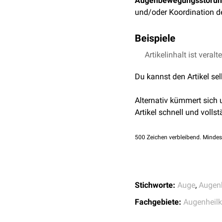
Augenbewegungsstöru
und/oder Koordination d
Beispiele
Artikelinhalt ist veralt
Strabismus
Sakkadische Intrusio
Du kannst den Artikel se
Gegenruck
Sakkadische Oszillat
Alternativ kümmert sich
Ocular Flutter
Artikel schnell und vollst
Horizontale Blickpare
Vertikale Blickparese
500
Zeichen verbleibend. Mindes
Stichworte:
Auge
,
Augen
Fachgebiete:
Augenheil