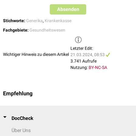
Absenden
Krankenkassen
Das Bundesministerium für Gesundheit errechnete, dass die GKVen im
Stichworte:
Generika
,
Krankenkasse
[
2
]
Jahr 2021 durch Rabattverträge 5,11 Milliarden Euro einsparten.
Fachgebiete:
Gesundheitswesen
Letzter Edit:
Wichtiger Hinweis zu diesem Artikel
21.03.2024, 08:53
3.741 Aufrufe
Nutzung:
BY-NC-SA
Empfehlung
DocCheck
Über Uns