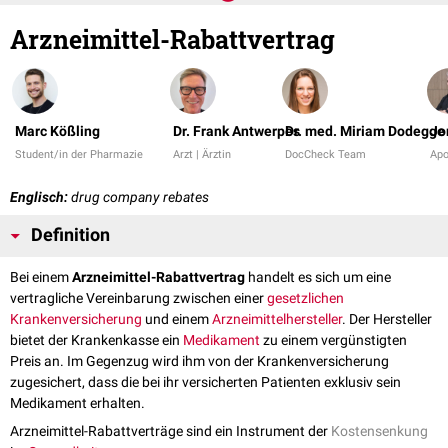
Arzneimittel-Rabattvertrag
Marc Kößling
Dr. Frank Antwerpes
Dr. med. Miriam Dodegge
Jo
Student/in der Pharmazie
Arzt | Ärztin
DocCheck Team
Apo
Englisch:
drug company rebates
Definition
Bei einem
Arzneimittel-Rabattvertrag
handelt es sich um eine
vertragliche Vereinbarung zwischen einer
gesetzlichen
Krankenversicherung
und einem
Arzneimittelhersteller
. Der Hersteller
bietet der Krankenkasse ein
Medikament
zu einem vergünstigten
Preis an. Im Gegenzug wird ihm von der Krankenversicherung
zugesichert, dass die bei ihr versicherten Patienten exklusiv sein
Medikament erhalten.
Arzneimittel-Rabattverträge sind ein Instrument der
Kostensenkung