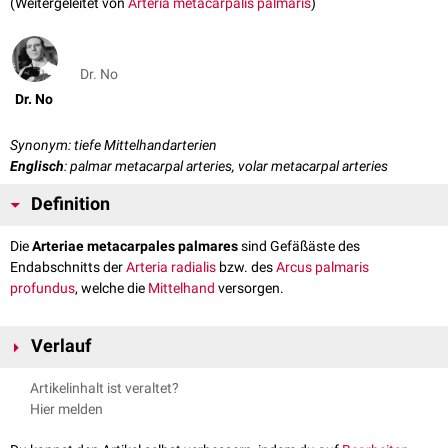
(Weitergeleitet von
Arteria metacarpalis palmaris
)
Dr. No
Dr. No
Synonym: tiefe Mittelhandarterien
Englisch
: palmar metacarpal arteries, volar metacarpal arteries
Definition
Die
Arteriae metacarpales palmares
sind Gefäßäste des
Endabschnitts der
Arteria radialis
bzw. des
Arcus palmaris
profundus
, welche die
Mittelhand
versorgen.
Verlauf
Die Arteriae metacarpales palmares laufen auf den
Musculi interossei
Artikelinhalt ist veraltet?
palmares
nach
distal
. Sie bilden
Anastomosen
mit den
Arteriae digitales
Hier melden
palmares communes
aus dem
Arcus palmaris superficialis
und über
Rami perforantes mit den
Arteriae metacarpales dorsales
.