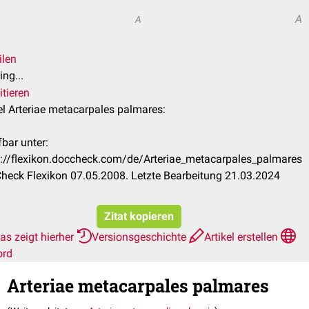
A
A
ilen
ng...
itieren
el Arteriae metacarpales palmares:
bar unter:
s://flexikon.doccheck.com/de/Arteriae_metacarpales_palmares
heck Flexikon 07.05.2008. Letzte Bearbeitung 21.03.2024
Zitat kopieren
as zeigt hierher
Versionsgeschichte
Artikel erstellen
ord
Arteriae metacarpales palmares