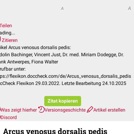
A
A
Teilen
ading...
Zitieren
tikel Arcus venosus dorsalis pedis:
idolin Bachinger, Vincent Just, Dr. med. Miriam Dodegge, Dr.
ank Antwerpes, Fiona Walter
rufbar unter:
tps://flexikon.doccheck.com/de/Arcus_venosus_dorsalis_pedis
cCheck Flexikon 29.03.2022. Letzte Bearbeitung 24.10.2025
Zitat kopieren
Was zeigt hierher
Versionsgeschichte
Artikel erstellen
Discord
Arcus venosus dorsalis pedis