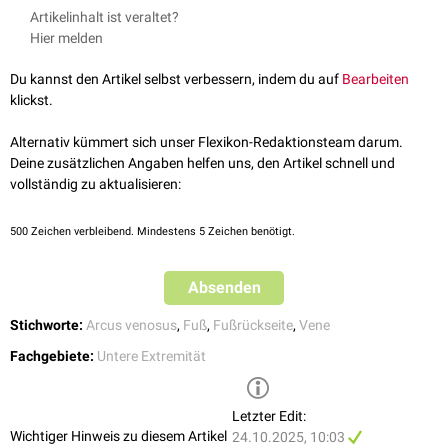
Waldeyer et al. Anatomie des Menschen: Lehrbuch und Atlas in einem
Artikelinhalt ist veraltet?
Fußrückens (
Rete venosum dorsale pedis
).
Band (De Gruyter Studium) (19th totaly rev. ed.), De Gruyter, 2012
Hier melden
Je nach Literatur wird der Beginn der Vena saphena magna vor dem
Sobotta et al. Atlas der Anatomie Band 1: Allgemeine Anatomie und
Malleolus medialis
auch
Vena marginalis medialis
, der Beginn der Vena
Bewegungsapparat (24. Aufl.), Urban & Fischer Verlag/Elsevier
Du kannst den Artikel selbst verbessern, indem du auf
Bearbeiten
saphena parva vor dem
Malleolus lateralis
auch
Vena marginalis
GmbH, 2017
klickst.
lateralis
genannt.
Alternativ kümmert sich unser Flexikon-Redaktionsteam darum.
Deine zusätzlichen Angaben helfen uns, den Artikel schnell und
vollständig zu aktualisieren:
500
Zeichen verbleibend. Mindestens 5 Zeichen benötigt.
Absenden
Stichworte:
Arcus venosus
,
Fuß
,
Fußrückseite
,
Vene
Fachgebiete:
Untere Extremität
3D-Modell der Venen des Beins, der Arcus venosus dorsalis pedis ist mit
Letzter Edit:
der Nr. 10 gekennzeichnet.
Wichtiger Hinweis zu diesem Artikel
24.10.2025, 10:03