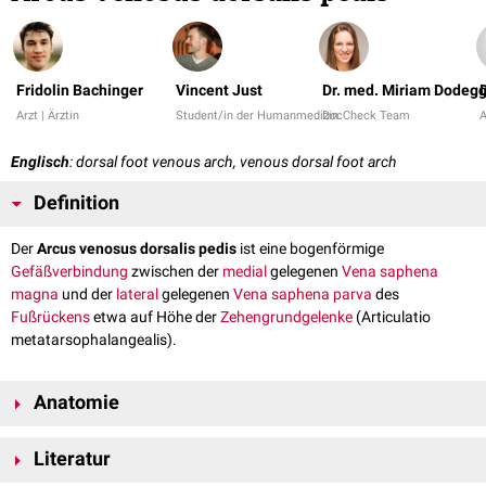
Fridolin Bachinger
Vincent Just
Dr. med. Miriam Dodeg
Arzt | Ärztin
Student/in der Humanmedizin
DocCheck Team
A
Englisch
: dorsal foot venous arch, venous dorsal foot arch
Definition
Der
Arcus venosus dorsalis pedis
ist eine bogenförmige
Gefäßverbindung
zwischen der
medial
gelegenen
Vena saphena
magna
und der
lateral
gelegenen
Vena saphena parva
des
Fußrückens
etwa auf Höhe der
Zehengrundgelenke
(Articulatio
metatarsophalangealis).
Anatomie
Der Arcus venosus dorsalis pedis erhält Zuflüsse aus den
Venae digitales
Literatur
dorsales pedis
und verbindet sich mit tiefen
Venen
der
Fußsohle
, den
Venae intercapitulares
. Er bildet einen Teil des Venennetzes des