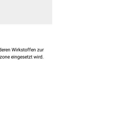
deren Wirkstoffen zur
one eingesetzt wird.
eile durch menschliche
eziehungsweise
MMP9 ist ein
bildung
eine Rolle spielt.
ome
und Tumore am
mFOLFOX6
(
5-Fluoruracil
,