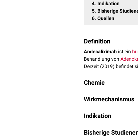
4
Indikation
5
Bisherige Studien
6
Quellen
Definition
Andecaliximab
ist ein
hu
Behandlung von
Adenok
Derzeit (2019) befindet s
Chemie
Andecaliximab ist einen
Wirkmechanismus
Aminosäuresequenzen er
herabzusetzen.
Andecaliximib ist in der 
Indikation
extrazelluläres
Enzym
, 
[
1
]
Untersucht wird die Anw
Bisherige Studiene
Übergang von
Speiseröh