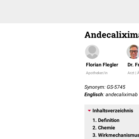
Andecalixim
Florian Flegler
Dr. 
Apotheker/in
Arzt | 
Synonym: GS-5745
Englisch
: andecaliximab
Inhaltsverzeichnis
1
Definition
2
Chemie
3
Wirkmechanismu