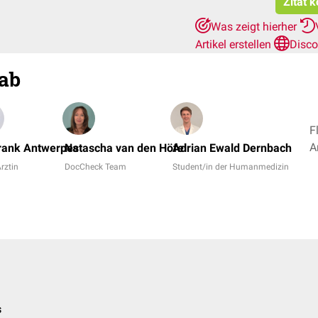
Zitat 
Was zeigt hierher
Artikel erstellen
Disco
ab
F
Frank Antwerpes
Natascha van den Höfel
Adrian Ewald Dernbach
Ärztin
DocCheck Team
Student/in der Humanmedizin
s