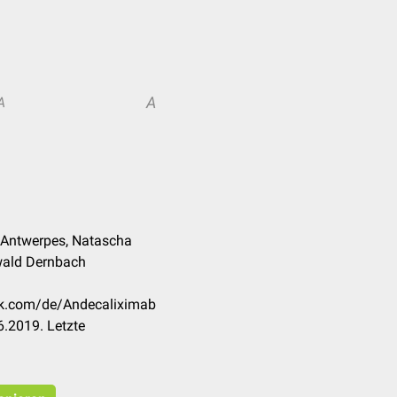
A
A
nk Antwerpes, Natascha
wald Dernbach
eck.com/de/Andecaliximab
.2019. Letzte