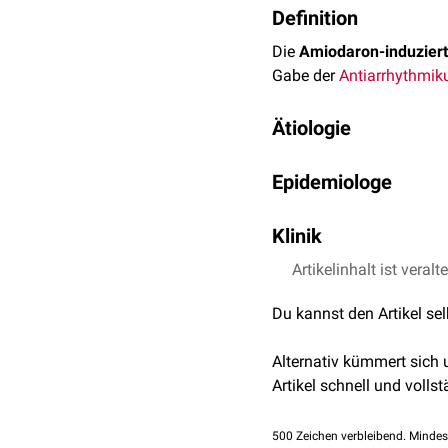
Definition
Die
Amiodaron-induziert
Gabe der
Antiarrhythmi
Ätiologie
Amiodaron besteht zu et
Epidemiologe
Entstehungsmechanismus 
verbundene Iodbelastung
Etwa 50% aller Patiente
hemmt bestimmte
Klinik
Deiod
Eine Hypothyreose kommt 
zu 23 Prozent der Patien
Sofern eine alternative 
Artikelinhalt ist veralt
Iodspiegel bleiben alle
Du kannst den Artikel se
und daher im
Fettgeweb
Um den destruierenden 
Alternativ kümmert sich
Amiodaron-induzierte H
Artikel schnell und vollst
erforderlich ist.
500
Zeichen verbleibend. Mindes