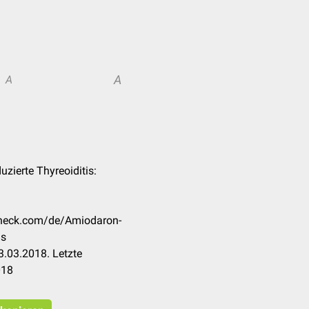
A
A
uzierte Thyreoiditis:
ccheck.com/de/Amiodaron-
is
.03.2018. Letzte
018