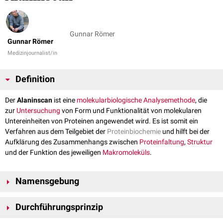
Gunnar Römer
Gunnar Römer
Medizinjournalist/in
Definition
Der
Alaninscan
ist eine
molekularbiologische
Analysemethode
, die
zur
Untersuchung
von Form und Funktionalität von molekularen
Untereinheiten von Proteinen angewendet wird. Es ist somit ein
Verfahren aus dem Teilgebiet der
Proteinbiochemie
und hilft bei der
Aufklärung des Zusammenhangs zwischen
Proteinfaltung
,
Struktur
und der Funktion des jeweiligen
Makromoleküls
.
Namensgebung
Der Alaninscan basiert auf der Folgenanalyse eines Austauschs einer
Durchführungsprinzip
bestimmten
Aminosäure
innerhalb eines
Polypeptides
gegen
Alanin
.