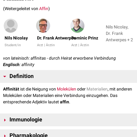
(Weitergeleitet von
Affin
)
Nils Nicolay,
Dr. Frank
Nils Nicolay
Dr. Frank Antwerpes
Dominic Prinz
Antwerpes + 2
Student/in
Arzt | Ärztin
Arzt | Ärztin
von lateinisch: affinitas - durch Heirat erworbene Verbindung
Englisch
: affinity
Definition
Affinität
ist die Neigung von
Molekülen
oder
Materialien
, mit anderen
Molekülen oder Materialien eine Verbindung einzugehen. Das
entsprechende Adjektiv lautet
affin
.
Immunologie
In der
Immunologie
bezeichnet man mit dem Begriff "Affinität" die
Pharmakologie
Fähigkeit von
Antikörpern
,
reversibel
und spezifisch an bestimmte