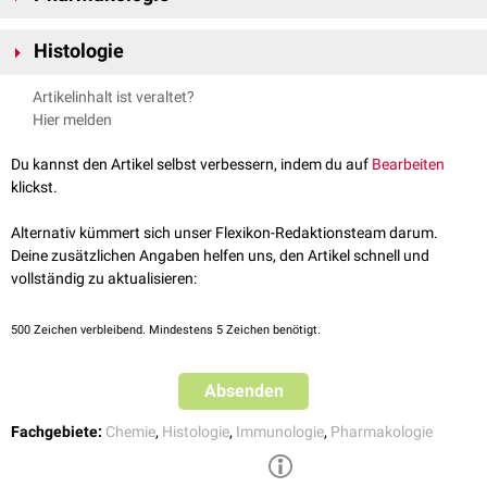
Epitope
von
Antigenen
zu binden.
In der
Pharmakologie
versteht man unter "Affinität" die
Histologie
Bindungspräferenz von
Hormonen
,
Pharmaka
oder anderen
signalvermittelnden Molekülen für spezifische oder unspezifische
In der
Histologie
beschreibt der Begriff der Affinität die Eigenschaft
Artikelinhalt ist veraltet?
Rezeptoren
oder
Zielmoleküle
.
bestimmter
Farbstoffe
, an
Zellen
,
Gewebe
oder gewebetypische
Hier melden
Moleküle zu binden und damit durch
Färbung
eine
mikroskopische
Analyse
zu ermöglichen.
Du kannst den Artikel selbst verbessern, indem du auf
Bearbeiten
klickst.
Alternativ kümmert sich unser Flexikon-Redaktionsteam darum.
Deine zusätzlichen Angaben helfen uns, den Artikel schnell und
vollständig zu aktualisieren:
500
Zeichen verbleibend. Mindestens 5 Zeichen benötigt.
Absenden
Fachgebiete:
Chemie
,
Histologie
,
Immunologie
,
Pharmakologie