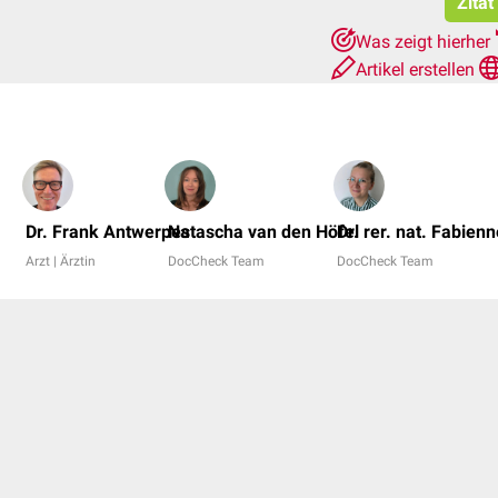
Zitat
Was zeigt hierher
Artikel erstellen
Dr. Frank Antwerpes
Natascha van den Höfel
Dr. rer. nat. Fabien
Arzt | Ärztin
DocCheck Team
DocCheck Team