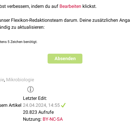
lbst verbessern, indem du auf
Bearbeiten
klickst.
i and aerococcal infections
. Journal of Infection 66:467-474
 unser Flexikon-Redaktionsteam darum. Deine zusätzlichen Anga
ändig zu aktualisieren:
tens 5 Zeichen benötigt.
Absenden
ie
,
Mikrobiologie
Letzter Edit:
sem Artikel
24.04.2024, 14:55
20.823 Aufrufe
Nutzung:
BY-NC-SA