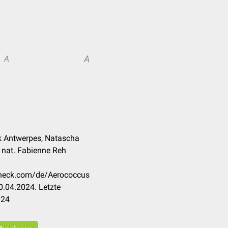
A
A
k Antwerpes, Natascha
r. nat. Fabienne Reh
ccheck.com/de/Aerococcus
.04.2024. Letzte
024