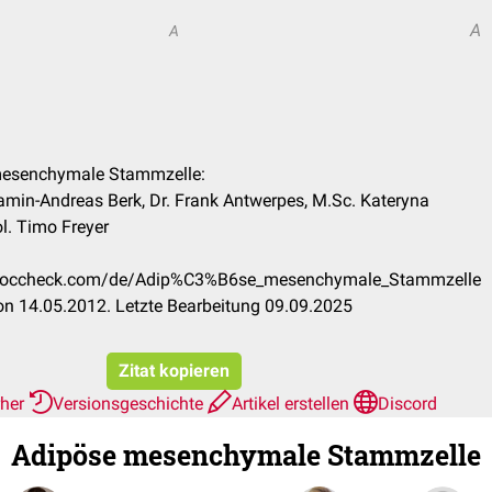
A
A
 mesenchymale Stammzelle:
jamin-Andreas Berk, Dr. Frank Antwerpes, M.Sc. Kateryna
ol. Timo Freyer
on.doccheck.com/de/Adip%C3%B6se_mesenchymale_Stammzelle
n 14.05.2012. Letzte Bearbeitung 09.09.2025
Zitat kopieren
rher
Versionsgeschichte
Artikel erstellen
Discord
Adipöse mesenchymale Stammzelle