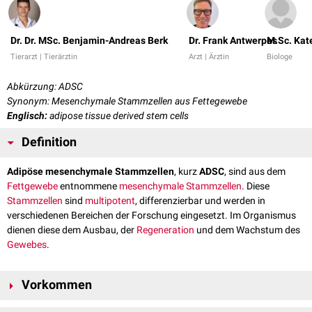
Dr. Dr. MSc. Benjamin-Andreas Berk
Dr. Frank Antwerpes
M.Sc. Kat
Tierarzt | Tierärztin
Arzt | Ärztin
Biologe
Abkürzung: ADSC
Synonym: Mesenchymale Stammzellen aus Fettegewebe
Englisch:
adipose tissue derived stem cells
Definition
Adipöse mesenchymale Stammzellen
, kurz
ADSC
, sind aus dem
Fettgewebe
entnommene
mesenchymale Stammzellen
. Diese
Stammzellen
sind
multipotent
, differenzierbar und werden in
verschiedenen Bereichen der Forschung eingesetzt. Im Organismus
dienen diese dem Ausbau, der
Regeneration
und dem Wachstum des
Gewebes
.
Vorkommen
Alle Fettgewebe von Säugetieren enthalten diese ADSC verteilt zwischen