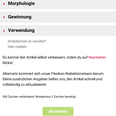
Morphologie
den
Adipozyten
und
Fibroblasten
sowie den Kollagenfibrillen.
ADSC zeigen bei der Kultivierung, kurz nach der Aussaat eine
Gewinnung
Spiegeleiform, weiter bilden sie vermehrt Zellausläufer und laufen
gefranzt im Rahmen der
Zelladhäsion
aus. Der
Zellkern
liegt zentral bis
Die ADSC-Gewinnung erfolgt mit Hilfe von verschiedenen
peripher und kann durch Färbemethoden gut sichtbar gemacht werden.
Verwendung
Zellisolationsverfahren je nach Herkunft, ob zum Beispiel aus
Das Zytoplasma ist klar und teilweise mit
Vesikeln
oder
Ribosomen
Versuchstieren
oder aus dem Produkt von
Fettabsaugungen
für humane
Induzierte Differenzierungsvorgänge
versehen.
Artikelinhalt ist veraltet?
ADSC.
Grundlagenforschung zur
Differenzierung
Hier melden
Tissue engineering
Du kannst den Artikel selbst verbessern, indem du auf
Bearbeiten
klickst.
Alternativ kümmert sich unser Flexikon-Redaktionsteam darum.
Deine zusätzlichen Angaben helfen uns, den Artikel schnell und
vollständig zu aktualisieren:
500
Zeichen verbleibend. Mindestens 5 Zeichen benötigt.
Absenden