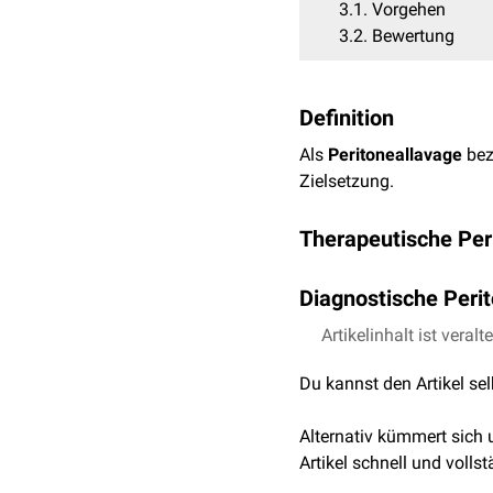
3.1
Vorgehen
3.2
Bewertung
Definition
Als
Peritoneallavage
bez
Zielsetzung.
Therapeutische Per
Englisch
: therapeutic pe
Diagnostische Peri
Aus therapeutischen Grü
Englisch
Artikelinhalt ist veralt
: diagnostic per
Bauchraum zu entfernen 
Die diagnostische Perit
Du kannst den Artikel se
Organverletzung
im Bauch
abgelöst worden und wird
Alternativ kümmert sich
die Peritoneallavage z
Artikel schnell und vollst
Resektion
gynäkologisch