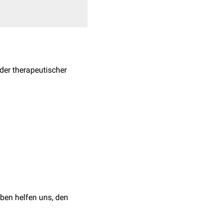
der therapeutischer
oder
Enzyme
aus dem
eatitis
.
zw. einer
mens und das
CT
t. Darüber hinaus wird
ben helfen uns, den
nter anderem vor