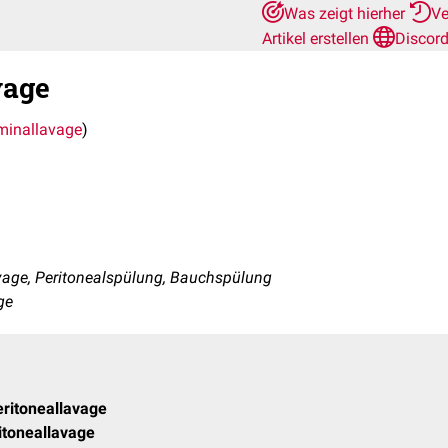
Was zeigt hierher
Ve
Artikel erstellen
Discor
vage
inallavage
)
age, Peritonealspülung, Bauchspülung
ge
ritoneallavage
itoneallavage