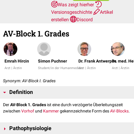
Was zeigt hierher
Versionsgeschichte
Artikel
erstellen
Discord
AV-Block 1. Grades
Emrah Hircin
Simon Puchner
Dr. Frank Antwerpes
Dr. med. H
Arzt | Ärztin
Student/in der Humanmedizin
Arzt | Ärztin
Arzt | Ärztin
Synonym: AV-Block I. Grades
Definition
Der
AV-Block 1. Grades
ist eine durch verzögerte Überleitungszeit
zwischen
Vorhof
und
Kammer
gekennzeichnete Form des
AV-Blocks
.
Pathophysiologie