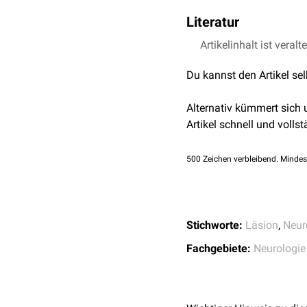
Ein positives Testergebn
Literatur
Ermüdung auftreten. Ein
Koordinationstests
).
Artikelinhalt ist veralt
Wüllner, U., & Elger, 
und Therapie in der N
Du kannst den Artikel se
Alternativ kümmert sich
Artikel schnell und vollst
500
Zeichen verbleibend. Mindes
Stichworte:
Läsion
,
Neur
Fachgebiete:
Neurologie