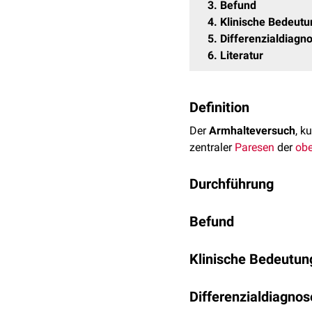
3
Befund
4
Klinische Bedeutu
5
Differenzialdiagn
6
Literatur
Definition
Der
Armhalteversuch
, k
zentraler
Paresen
der
obe
Durchführung
Der Patient sitzt oder li
Befund
45° (Rückenlage) im
Ell
Sekunden zu halten.
Physiologisch
: Beide
Klinische Bedeutun
Pathologisch
: Bei ei
oder Abgleiten eines 
Der Armhalteversuch geh
Differenzialdiagnos
"Pronator Drift" bezei
hilfreich zur Aufdeckung