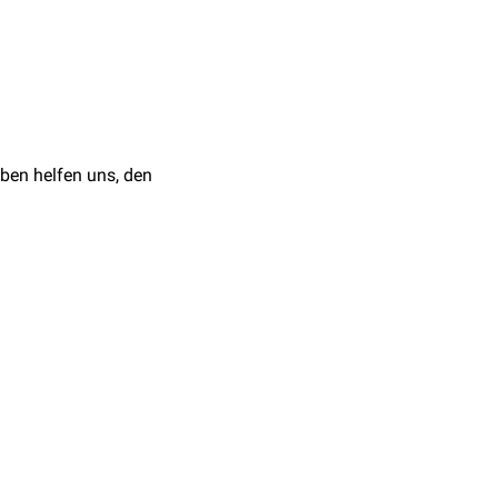
ngen oder ausgeprägter
such
,
Kraftprüfung
,
 Leitlinien für Diagnostik
ben helfen uns, den