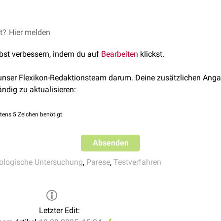
is kann neben zentralen Ursachen auch bei funktionellen Störu
e Abgrenzung erfolgt durch ergänzende Tests (z.B.
Beinhaltever
et?
C. E. (2017). Neurologische Untersuchung. In: Diener, H.-C. (Hrsg.),
Hier melden
eurologie. Stuttgart: Thieme.
lbst verbessern, indem du auf
Bearbeiten
klickst.
 unser Flexikon-Redaktionsteam darum. Deine zusätzlichen Anga
ändig zu aktualisieren:
tens 5 Zeichen benötigt.
Absenden
ologische Untersuchung
,
Parese
,
Testverfahren
Letzter Edit: