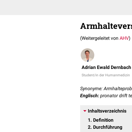
Armhaltever
(Weitergeleitet von
AHV
)
Adrian Ewald Dernbach
Student/in der Humanmedizin
Synonyme: Armhalteprobe
Englisch:
pronator drift te
Inhaltsverzeichnis
1
Definition
2
Durchführung