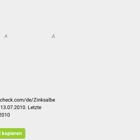
A
A
occheck.com/de/Zinksalbe
13.07.2010. Letzte
.2010
t kopieren