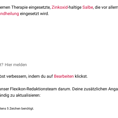
ternen Therapie eingesetzte,
Zinkoxid
-haltige
Salbe
, die vor alle
ndheilung
eingesetzt wird.
Zinksalbe aus eine Salbengrundlage, die weißes
Vaselin
,
Parrafi
nthalten kann.
salbe beruht zum größten Teil auf der
antiseptischen
Wirkung d
sitzt eine große Wasseraufnahmefähigkeit und hat daher einen 
nden Wunden von Vorteil ist.
el gut verträglich. Nach dem Auftragen auf stark entzündlich ver
et?
Hier melden
nnen kommen. Gelegentlich treten leichte
Unverträglichkeitsreak
lbst verbessern, indem du auf
Bearbeiten
klickst.
en
, Austrocknungserscheinungen und
akanthotischen
Hautverän
gegen Bestandteile der Salbengrundlage (z.B. Wollwachsalkohol
 unser Flexikon-Redaktionsteam darum. Deine zusätzlichen Anga
nen kommen.
ändig zu aktualisieren:
tens 5 Zeichen benötigt.