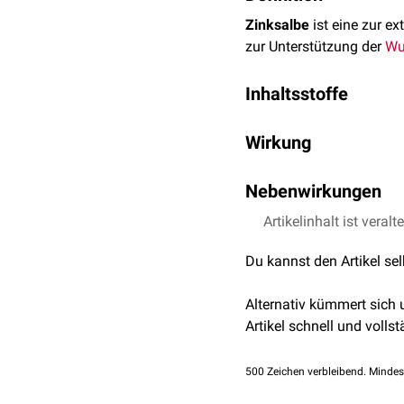
Zinksalbe
ist eine zur ex
zur Unterstützung der
Wu
Inhaltsstoffe
Neben Zinkoxid besteht 
Wirkung
und
Cetylstearylalkohol
e
Die Wirksamkeit von Zink
Nebenwirkungen
Zinkoxids. Zinksalbe be
hat, was bei stark nässe
Zinksalbe ist in der Reg
Artikelinhalt ist veralt
es zu einem leichten Bre
Du kannst den Artikel se
in Form von
Hautrötung
Bei Überempfindlichkeit 
Alternativ kümmert sich
allergischen
Hautreaktio
Artikel schnell und vollst
500
Zeichen verbleibend. Mindes