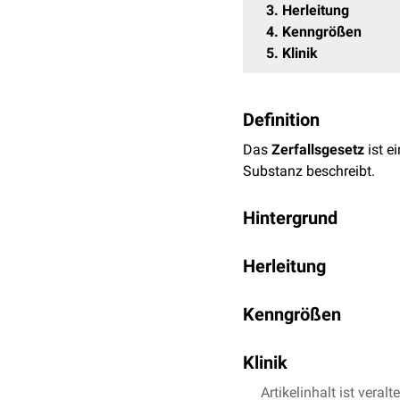
3
Herleitung
4
Kenngrößen
5
Klinik
Definition
Das
Zerfallsgesetz
ist e
Substanz beschreibt.
Hintergrund
Grundsätzlich besteht ei
Herleitung
Zusammenschlusses Bind
Neutronen und Protonen vo
In der
Atomphysik
ist es
anschließend durch einen
Kenngrößen
Präparats in einer besti
Das Gesetz des radioakti
So ergibt sich aus der A
Klinik
(
Becquerel
, Bq)
mittlere Lebensdauer 
Radon
Artikelinhalt ist veralt
-222 kommt in man
Zerfallskonstante λ =