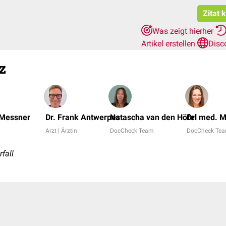
Zitat 
Was zeigt hierher
Artikel erstellen
Disc
z
 Messner
Dr. Frank Antwerpes
Natascha van den Höfel
Dr. med. 
Arzt | Ärztin
DocCheck Team
DocCheck Te
fall