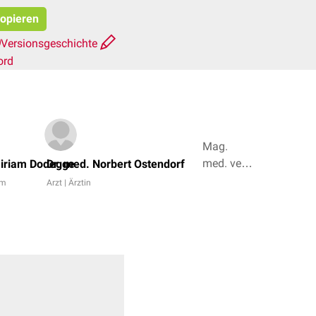
kopieren
Versionsgeschichte
ord
Mag.
med. vet.
Miriam Dodegge
Dr. med. Norbert Ostendorf
Patrick
am
Arzt | Ärztin
Messner,
Dr. Frank
Antwerpes
+ 4