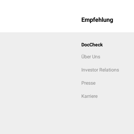
Gesetz des radioaktiven Z
Empfehlung
Die exponentielle Funkti
DocCheck
auf den gleichen Bruchte
Über Uns
Mit:
Investor Relations
τ = Lebensdauer
Presse
Karriere