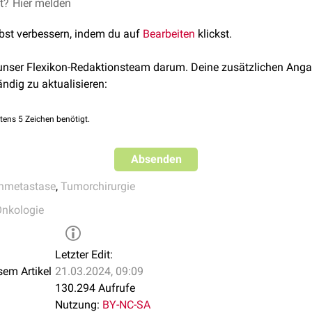
Entfernung der Wächterlymphknoten hat sich im Rahmen des oper
et?
Hier melden
s
Mammakarzinoms
, des
malignen Melanoms
und des
Prostata
lbst verbessern, indem du auf
Bearbeiten
klickst.
erlymphknoten kann auf eine Tumorfreiheit der nachgeschaltet
ne ausgedehnte
Lymphonodektomie
verzichtet werden.
 unser Flexikon-Redaktionsteam darum. Deine zusätzlichen Anga
en die Wächterlymphknoten
präoperativ
durch radioaktive Trace
ändig zu aktualisieren:
ubkutan
in das Lymphabstromgebiet des Primärtumors injiziert
(
Wächterlymphknoten-Szintigraphie
) oder einer
intraoperativ
ein
tens 5 Zeichen benötigt.
 Operation stattfindende
Biopsie
der Wächterlymphknoten (
Senti
Absenden
geweblicher Untersuchung kann eine lymphogene Metastasierun
en geplant werden.
nmetastase
,
Tumorchirurgie
nkologie
Letzter Edit:
sem Artikel
21.03.2024, 09:09
130.294 Aufrufe
Nutzung:
BY-NC-SA