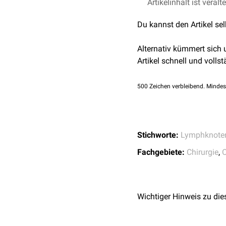
Die Identifikation und 
Artikelinhalt ist veralt
Tumormanagements de
Du kannst den Artikel se
Tumorfreiheit der Wächt
geschlossen und auf ei
Alternativ kümmert sich
Aus diesem Grunde werd
Artikel schnell und vollst
markiert, die
intra-
oder
s
mittels
Gamma-Kamera
500
Zeichen verbleibend. Mindes
detektiert werden.
Durch eine i.d.R. vor der
mit anschließender fein
weitere operative Vorgeh
Stichworte:
Lymphknote
Fachgebiete:
Chirurgie
,
O
Wichtiger Hinweis zu die