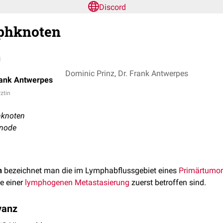
Discord
phknoten
Dominic Prinz, Dr. Frank Antwerpes
rank Antwerpes
rztin
hknoten
 node
n
bezeichnet man die im Lymphabflussgebiet eines
Primärtumor
le einer
lymphogenen
Metastasierung
zuerst betroffen sind.
vanz