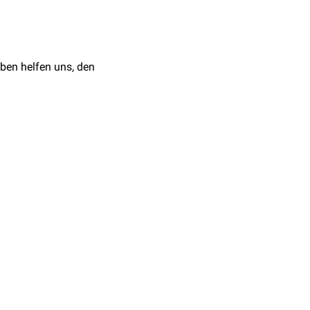
s pterygoideus geformt
amentum
emporalis superficialis
ben helfen uns, den