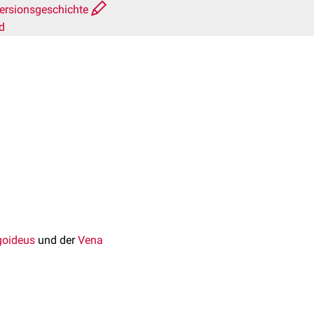
ersionsgeschichte
d
goideus
und der
Vena