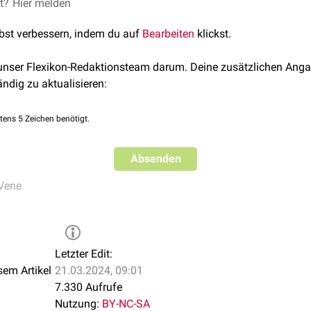
d durch einen Zusammenfluss der Venen aus dem Plexus venosu
et?
Hier melden
kurzen Verlauf die
Arteria maxillaris
. Sie zieht zwischen dem
Lig
lbst verbessern, indem du auf
Bearbeiten
klickst.
 dem
Collum mandibulae
nach
dorsal
, wo sie sich mit der
Vena t
 unser Flexikon-Redaktionsteam darum. Deine zusätzlichen Anga
ändig zu aktualisieren:
tens 5 Zeichen benötigt.
Absenden
Vene
Letzter Edit:
sem Artikel
21.03.2024, 09:01
7.330 Aufrufe
Nutzung:
BY-NC-SA