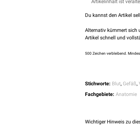
Die Vena maxillaris wir
Artikelinhalt ist veralt
und begleitet auf ihrem 
Du kannst den Artikel se
sphenomandibulare
und
vereint.
Alternativ kümmert sich
Artikel schnell und vollst
500
Zeichen verbleibend. Mindes
Stichworte:
Blut
,
Gefäß
,
Fachgebiete:
Anatomie
Wichtiger Hinweis zu die