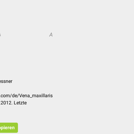
A
A
essner
k.com/de/Vena_maxillaris
2012. Letzte
opieren