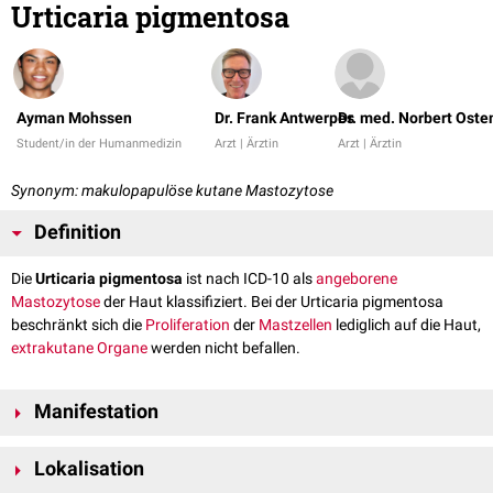
Urticaria pigmentosa
Ayman Mohssen
Dr. Frank Antwerpes
Dr. med. Norbert Oste
Student/in der Humanmedizin
Arzt | Ärztin
Arzt | Ärztin
Synonym: makulopapulöse kutane Mastozytose
Definition
Die
Urticaria pigmentosa
ist nach ICD-10 als
angeborene
Mastozytose
der Haut klassifiziert. Bei der Urticaria pigmentosa
beschränkt sich die
Proliferation
der
Mastzellen
lediglich auf die Haut,
extrakutane
Organe
werden nicht befallen.
Manifestation
Die Urticaria pigmentosa stellt die häufigste Form einer Mastozytose dar.
Lokalisation
Die Erstmanifestation findet häufig bereits in den ersten 24