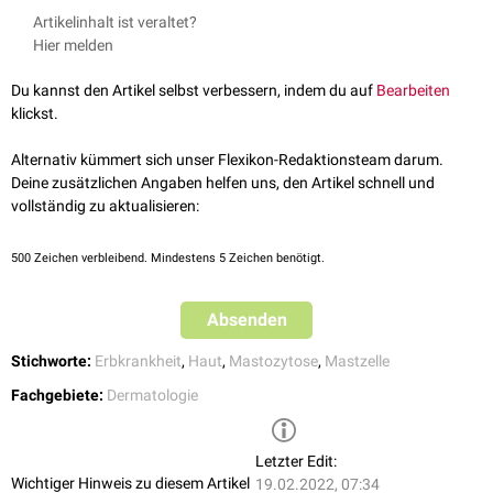
Lebensmonaten statt. Ein zweiter Manifestationsgipfel findet sich im
Vor allem am
Rumpf
lokalisiert, selten
Schleimhautbeteiligung
. Es sind
Artikelinhalt ist veraltet?
mittleren Erwachsenenalter (40-60 Jahre).
multiple kleine rötlich-braune, juckende
Maculae
und
Papeln
auffällig.
Hier melden
Du kannst den Artikel selbst verbessern, indem du auf
Bearbeiten
klickst.
Alternativ kümmert sich unser Flexikon-Redaktionsteam darum.
Deine zusätzlichen Angaben helfen uns, den Artikel schnell und
vollständig zu aktualisieren:
500
Zeichen verbleibend. Mindestens 5 Zeichen benötigt.
Absenden
Stichworte:
Erbkrankheit
,
Haut
,
Mastozytose
,
Mastzelle
Fachgebiete:
Dermatologie
Letzter Edit:
Wichtiger Hinweis zu diesem Artikel
19.02.2022, 07:34