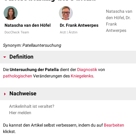
Natascha van
den Höfel, Dr.
Frank
Natascha van den Höfel
Dr. Frank Antwerpes
Antwerpes
DocCheck Team
Arzt | Ärztin
Synonym: Patellauntersuchung
Definition
Die
Untersuchung der Patella
dient der
Diagnostik
von
pathologischen
Veränderungen des
Kniegelenks
.
Nachweise
Tanzende Patella
: Nachweis von
Kniegelenksergüssen
Artikelinhalt ist veraltet?
Zohlen-Zeichen
: Untersuchung auf
retropatellare
Knorpelschäden
Hier melden
Facettendruckschmerztest
: Beurteilung von
Retropatellararthrosen
und Verletzungen des Knorpels
Du kannst den Artikel selbst verbessern, indem du auf
Bearbeiten
Glide-Test
: Untersuchung der Beweglichkeit der
Patella
klickst.
Tilt-Test
: Untersuchung auf
Patellaluxation