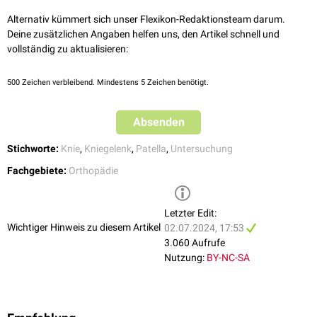
Apprehensionstest
: Untersuchung auf Patellaluxation
Alternativ kümmert sich unser Flexikon-Redaktionsteam darum.
J-Sign
: Untersuchung auf Patellaluxation
Deine zusätzlichen Angaben helfen uns, den Artikel schnell und
vollständig zu aktualisieren:
500
Zeichen verbleibend. Mindestens 5 Zeichen benötigt.
Absenden
Stichworte:
Knie
,
Kniegelenk
,
Patella
,
Untersuchung
Fachgebiete:
Orthopädie
Letzter Edit:
Wichtiger Hinweis zu diesem Artikel
02.07.2024, 17:53
3.060 Aufrufe
Nutzung:
BY-NC-SA