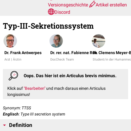
Versionsgeschichte
Artikel erstellen
Discord
Typ-III-Sekretionssystem
Dr. Frank Antwerpes
Dr. rer. nat. Fabienne Reh
Dr. Clemens Meyer-
Arzt | Ärztin
DocCheck Team
Student/in der Humanmed
Oops. Das hier ist ein Articulus brevis minimus.
Klick auf
"Bearbeiten"
und mach daraus einen Articulus
longissimus!
Synonym: TTSS
Englisch
: Type III secretion system
Definition