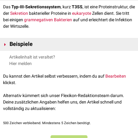
Das
Typ-III-Sekretionssystem
, kurz
T3SS
, ist eine Proteinstruktur, die
der
Sekretion
bakterieller Proteine in
eukaryote
Zellen dient. Sie tritt
bei einigen
gramnegativen
Bakterien
auf und erleichtert die Infektion
der Wirtszelle.
Beispiele
Gramnegative Bakterien, die über ein T3SS verfügen, gehören zu den
Artikelinhalt ist veraltet?
Gattungen
Shigella
,
Salmonella
,
Burkholderia
,
Pseudomonas
und
Hier melden
Yersinia
. Darüber hinaus besitzen
Escherichia coli
und
Vibrio cholerae
ein
Typ-III-Sekretionssystem.
Du kannst den Artikel selbst verbessern, indem du auf
Bearbeiten
klickst.
Alternativ kümmert sich unser Flexikon-Redaktionsteam darum.
Deine zusätzlichen Angaben helfen uns, den Artikel schnell und
vollständig zu aktualisieren:
500
Zeichen verbleibend. Mindestens 5 Zeichen benötigt.