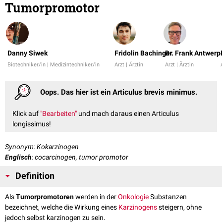
Tumorpromotor
Danny Siwek
Fridolin Bachinger
Dr. Frank Antwerp
Biotechniker/in | Medizintechniker/in
Arzt | Ärztin
Arzt | Ärztin
Oops. Das hier ist ein Articulus brevis minimus.
Klick auf
"Bearbeiten"
und mach daraus einen Articulus
longissimus!
Synonym: Kokarzinogen
Englisch
: cocarcinogen, tumor promotor
Definition
Als
Tumorpromotoren
werden in der
Onkologie
Substanzen
bezeichnet, welche die Wirkung eines
Karzinogens
steigern, ohne
jedoch selbst karzinogen zu sein.