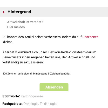
Hintergrund
Tumorpromotoren sind zur Krebsentwicklung nicht unbedingt
Artikelinhalt ist veraltet?
erforderlich. Des Weiteren wirken alle Substanzen, die zu einer erhöhten
Hier melden
Zellteilungsrate
führen, als Tumorpromotoren. Ein bekanntes Beispiel ist
Crotonöl
, das u.a. den
Phorbolester
Tetradecanoylphorbolacetat
Du kannst den Artikel selbst verbessern, indem du auf
Bearbeiten
enthält. Dieses
Molekül
beeinflusst das
Zellwachstum
und die
klickst.
Proliferation
durch Aktivierung der
Proteinkinase C
.
Weitere Beispiele für Tumorpromotoren sind:
Alternativ kümmert sich unser Flexikon-Redaktionsteam darum.
Deine zusätzlichen Angaben helfen uns, den Artikel schnell und
Dioxin
vollständig zu aktualisieren:
DDT
Barbiturate
(z.B.
Phenobarbital
)
synthetische
Hormone
(z.B.
Ethinylestradiol
)
500
Zeichen verbleibend. Mindestens 5 Zeichen benötigt.
Absenden
Stichworte:
Karzinogenese
Fachgebiete:
Onkologie
,
Toxikologie