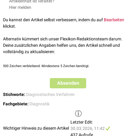
Artikelinhalt ist veraltet?
Licht stärker absorbieren und dunkler erscheinen.
Diagnostik der
Hydrozele
Hier melden
Beurteilung von
Nasennebenhöhlen
(eingeschränkte Bedeutung)
Gefäßdarstellung bei Neugeborenen (z.B. Venenfindung)
Du kannst den Artikel selbst verbessern, indem du auf
Bearbeiten
Als
faseroptische Transillumination
(FOTI) wird die Transillumination
klickst.
auch in der
Zahnmedizin
eingesetzt zur:
Alternativ kümmert sich unser Flexikon-Redaktionsteam darum.
Detektion von
Approximalkaries
Deine zusätzlichen Angaben helfen uns, den Artikel schnell und
Beurteilung von
Zahnfrakturen
(z. B. Schmelz- und Dentinrisse)
vollständig zu aktualisieren:
500
Zeichen verbleibend. Mindestens 5 Zeichen benötigt.
Absenden
Stichworte:
Diagnostisches Verfahren
Fachgebiete:
Diagnostik
Letzter Edit:
Wichtiger Hinweis zu diesem Artikel
30.03.2026, 11:42
437 Aufrufe