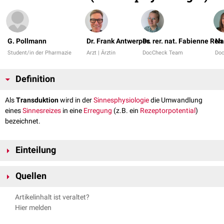
G. Pollmann
Dr. Frank Antwerpes
Dr. rer. nat. Fabienne Reh
Na
Student/in der Pharmazie
Arzt | Ärztin
DocCheck Team
Do
Definition
Als
Transduktion
wird in der
Sinnesphysiologie
die Umwandlung
eines
Sinnesreizes
in eine
Erregung
(z.B. ein
Rezeptorpotential
)
bezeichnet.
Einteilung
Zu den verschiedenen Arten der Transduktion gehören u.a.:
Quellen
Visuell
(
Phototransduktion
)
Gustatorisch
(
Geschmackstransduktion
)
Handwerker.
Allgemeine Sinnesphysiologie
. Physiologie des
Artikelinhalt ist veraltet?
Olfaktorisch
(
Olfaktorische Transduktion
)
Menschen. Springer Link. S.273-294. 2005
Hier melden
Auditiv
(
Mechano-elektrische Transduktion
;
siehe auch:
Spekturm.de –
Transduktion
, abgerufen am 07.08.2024
Mechanorezeption
)