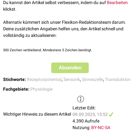
Du kannst den Artikel selbst verbessern, indem du auf
Bearbeiten
Thermisch
(
siehe auch:
Thermozeption
)
klickst.
Nozizeptiv
(
siehe auch:
Nozizeption
)
Alternativ kümmert sich unser Flexikon-Redaktionsteam darum.
Deine zusätzlichen Angaben helfen uns, den Artikel schnell und
vollständig zu aktualisieren:
500
Zeichen verbleibend. Mindestens 5 Zeichen benötigt.
Absenden
Stichworte:
Rezeptorpotential
,
Sensorik
,
Sinneszelle
,
Transduktion
Fachgebiete:
Physiologie
Letzter Edit:
Wichtiger Hinweis zu diesem Artikel
09.09.2025, 15:52
4.390 Aufrufe
Nutzung:
BY-NC-SA