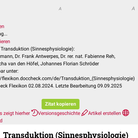
A
A
en
g...
ieren
l Transduktion (Sinnesphysiologie):
lmann, Dr. Frank Antwerpes, Dr. rer. nat. Fabienne Reh,
ha van den Höfel, Johannes Florian Schröder
ar unter:
//flexikon.doccheck.com/de/Transduktion_(Sinnesphysiologie)
ck Flexikon 02.08.2024. Letzte Bearbeitung 09.09.2025
Zitat kopieren
 zeigt hierher
Versionsgeschichte
Artikel erstellen
rd
Transduktion (Sinnesphysiologie)