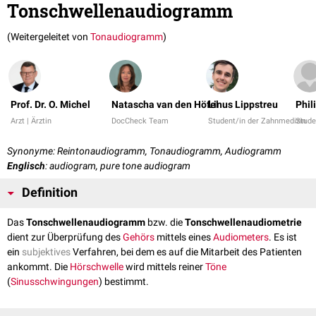
Tonschwellenaudiogramm
(Weitergeleitet von
Tonaudiogramm
)
Prof. Dr. O. Michel
Natascha van den Höfel
Linus Lippstreu
Phil
Arzt | Ärztin
DocCheck Team
Student/in der Zahnmedizin
Stude
Synonyme: Reintonaudiogramm, Tonaudiogramm, Audiogramm
Englisch
: audiogram, pure tone audiogram
Definition
Das
Tonschwellenaudiogramm
bzw. die
Tonschwellenaudiometrie
dient zur Überprüfung des
Gehörs
mittels eines
Audiometers
. Es ist
ein
subjektives
Verfahren, bei dem es auf die Mitarbeit des Patienten
ankommt. Die
Hörschwelle
wird mittels reiner
Töne
(
Sinusschwingungen
) bestimmt.