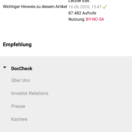
Letzter Edit:
zwischen beiden Seiten mit
Rauschen
vertäubt
, um zu vermeiden, dass
Wichtiger Hinweis zu diesem Artikel
16.06.2026, 15:47
die Töne mit dem Gegenohr gehört werden.
87.482 Aufrufe
Sonderformen der Tonaudiometrie sind die
Freifeldaudiometrie
und die
Nutzung:
BY-NC-SA
Spielaudiometrie
bei Kindern.
Empfehlung
DocCheck
Über Uns
Investor Relations
Presse
Karriere