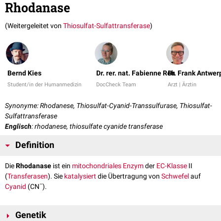
Rhodanase
(Weitergeleitet von
Thiosulfat-Sulfattransferase
)
Bernd Kies
Dr. rer. nat. Fabienne Reh
Dr. Frank Antwer
Student/in der Humanmedizin
DocCheck Team
Arzt | Ärztin
Synonyme: Rhodanese, Thiosulfat-Cyanid-Transsulfurase, Thiosulfat-
Sulfattransferase
Englisch
: rhodanese, thiosulfate cyanide transferase
Definition
Die
Rhodanase
ist ein
mitochondriales
Enzym
der
EC-Klasse
II
(
Transferasen
). Sie
katalysiert
die Übertragung von
Schwefel
auf
−
Cyanid
(CN
).
Genetik