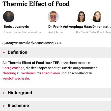
Thermic Effect of Food
Boris Jovanovic
Dr. Frank Antwerpes
Inga Haas
Dr. rer. nat
Student/in der Humanmedizin
Arzt | Ärztin
DocCheck Team
DocCheck Tea
Synonym: specific dynamic action, SDA
Definition
Als
Thermic Effect of Food
, kurz
TEF
, bezeichnet man die
Energiemenge
, die der Körper benötigt, um die aufgenommene
Nahrung
zu
verdauen
, zu
absorbieren
und anschließend zu
verstoffwechseln
.
Hintergrund
Es gibt Hinweise darauf, dass der TEF durch größere Mahlzeiten (im
Biochemie
Gegensatz zu mehreren kleinen Mahlzeiten), die Aufnahme von