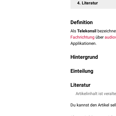
4
Literatur
Definition
Als
Telekonsil
bezeichn
Fachrichtung
über
audio
Applikationen.
Hintergrund
Ziel von Telekonsilen is
Einteilung
die
Diagnosestellung
un
Man unterscheidet zwisc
Telekonsile werden insbe
Literatur
genutzt, um die langen 
Bei synchronen Telekonsil
Artikelinhalt ist veralt
Techniker Krankenka
Kommunikationskanal, wie
healthcare-digital.de
Akteure.
Du kannst den Artikel se
Bei asynchronen Teleko
Bewertung hochgeladen