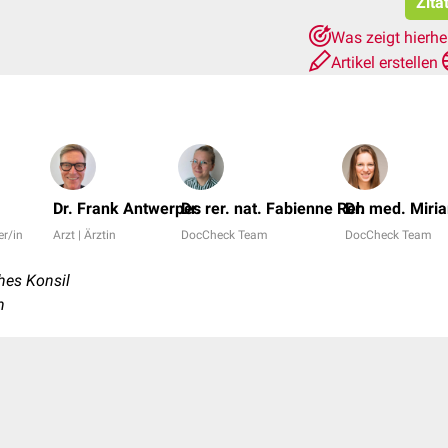
Zita
Was zeigt hierh
Artikel erstellen
Dr. Frank Antwerpes
Dr. rer. nat. Fabienne Reh
Dr. med. Mir
er/in
Arzt | Ärztin
DocCheck Team
DocCheck Team
hes Konsil
n