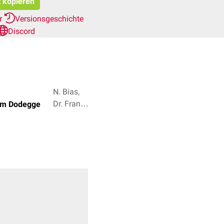
t kopieren
er
Versionsgeschichte
Discord
N. Bias,
Dr. Frank
iam Dodegge
Antwerpes
+ 2