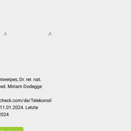
A
A
twerpes, Dr. rer. nat.
med. Miriam Dodegge
occheck.com/de/Telekonsil
11.01.2024. Letzte
2024