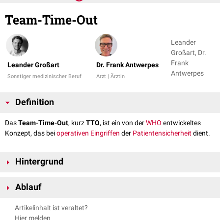
Team-Time-Out
Leander
Großart, Dr.
Frank
Leander Großart
Dr. Frank Antwerpes
Antwerpes
Sonstiger medizinischer Beruf
Arzt | Ärztin
Definition
Das
Team-Time-Out
, kurz
TTO
, ist ein von der
WHO
entwickeltes
Konzept, das bei
operativen Eingriffen
der
Patientensicherheit
dient.
Hintergrund
Im Jahr 2007 startete die
WHO
das Programm "Save Surgery Saves
Ablauf
Lives". Das Hauptziel war die Verbesserung der
perioperativen
Sicherheit. Aus dieser Initiative enstand eine Checkliste, die je nach
Die Checkliste ist in drei Hauptgruppen unterteilt:
Artikelinhalt ist veraltet?
Krankenhaus adaptiert werden kann. Durch die Einführung der
Sign in (vor der
Einleitung
)
Hier melden
Checkliste konnte eine signifikante
Reduktion
sowohl der