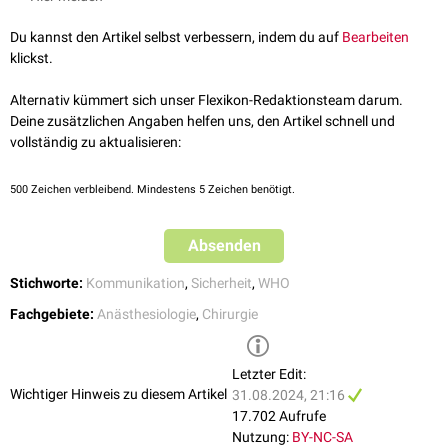
Time out (vor der
Hautinzision
)
intraoperativen
, als auch
der postoperativen
Komplikationsrate und
Sign out (vor Verlassen des OP)
Du kannst den Artikel selbst verbessern, indem du auf
Bearbeiten
Letalität
erreicht werden.
klickst.
Sign-In
Das Sign-In findet vor der Einleitung, im
Alternativ kümmert sich unser Flexikon-Redaktionsteam darum.
OP-Saal
statt. In dieser Phase
werden alle relevanten Fragen von der Checkliste vorgelesen und jeweils
Deine zusätzlichen Angaben helfen uns, den Artikel schnell und
verbal bestätigt.
vollständig zu aktualisieren:
Identität
500
Operationsart und Stelle
Zeichen verbleibend. Mindestens 5 Zeichen benötigt.
Markierung der OP-Stelle
Operationseinwilligung
Absenden
Antibiotikaprophylaxe
Risiko des Blutverlustes
Stichworte:
Kommunikation
,
Sicherheit
,
WHO
Schwierigkeiten?
Fachgebiete:
Anästhesiologie
,
Chirurgie
Besonderes Equipment
Besondere
Hygienemaßnahmen
Anästhesieeinwilligung
Letzter Edit:
Schwieriger Atemweg
/
Aspirationsrisiko
Wichtiger Hinweis zu diesem Artikel
31.08.2024, 21:16
Allergien
17.702 Aufrufe
Allgemeiner Anästhesiecheck
Nutzung:
BY-NC-SA
Monitoring angelegt und funktionsfähig