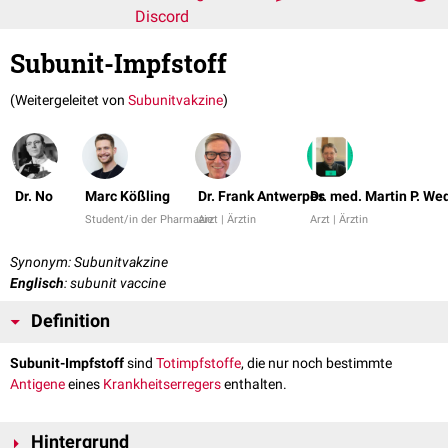
Discord
Subunit-Impfstoff
(Weitergeleitet von
Subunitvakzine
)
Dr. No
Marc Kößling
Dr. Frank Antwerpes
Dr. med. Martin P. We
Student/in der Pharmazie
Arzt | Ärztin
Arzt | Ärztin
Synonym: Subunitvakzine
Englisch
: subunit vaccine
Definition
Subunit-Impfstoff
sind
Totimpfstoffe
, die nur noch bestimmte
Antigene
eines
Krankheitserregers
enthalten.
Hintergrund