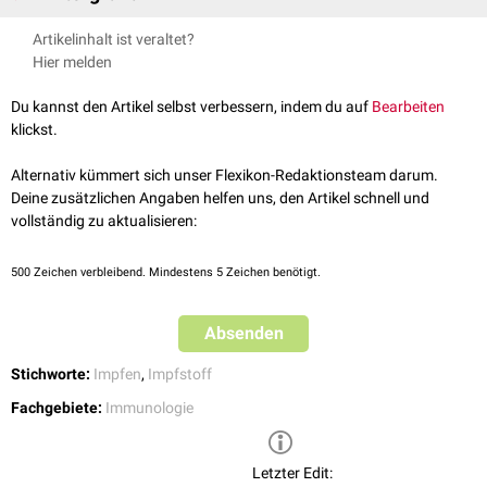
Subunitvakzinen erzeugen wie
Spaltvakzinen
aufgrund der intensiveren
Artikelinhalt ist veraltet?
Reinigung des Erregers weniger
Nebenwirkungen
als
Vollimpfstoffe
. Sie
Hier melden
sind jedoch weniger
immunogen
als Spaltvakzinen, da ihnen wichtige
Antigene wie z.B. virale
Matrixproteine
fehlen.
Du kannst den Artikel selbst verbessern, indem du auf
Bearbeiten
Ist die Subunit selbst kein
Protein
(z.B. ein
Polysaccharid
), kann die
klickst.
Immunogenität durch Konjugation an ein Carrierprotein gesteigert
werden (
Konjugatimpfstoff
).
Alternativ kümmert sich unser Flexikon-Redaktionsteam darum.
Deine zusätzlichen Angaben helfen uns, den Artikel schnell und
vollständig zu aktualisieren:
500
Zeichen verbleibend. Mindestens 5 Zeichen benötigt.
Absenden
Stichworte:
Impfen
,
Impfstoff
Fachgebiete:
Immunologie
Letzter Edit: