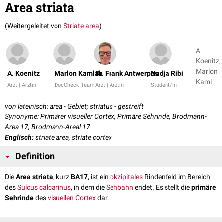
Area striata
(Weitergeleitet von
Striate area
)
A.
Koenitz,
Marlon
A. Koenitz
Marlon Kamlah
Dr. Frank Antwerpes
Nadja Ribi
Kamlah
Arzt | Ärztin
DocCheck Team
Arzt | Ärztin
Student/in
+ 9
von lateinisch: area - Gebiet; striatus - gestreift
Synonyme: Primärer visueller Cortex, Primäre Sehrinde, Brodmann-
Area 17, Brodmann-Areal 17
Englisch:
striate area, striate cortex
Definition
Die
Area striata
, kurz
BA17
, ist ein
okzipitales
Rindenfeld im Bereich
des
Sulcus calcarinus
, in dem die
Sehbahn
endet. Es stellt die
primäre
Sehrinde
des
visuellen Cortex
dar.