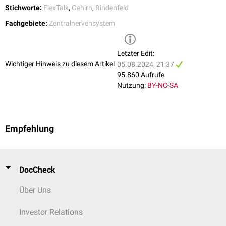
Stichworte:
IVa
FlexTalk
,
Gehirn
,
Rindenfeld
IVb:
Gennari-Streifen
(oder Vicq-d'Azyr-Streifen)
Fachgebiete:
Zentralnervensystem
IVc (IVc-α und IVc-β)
V:
Lamina pyramidalis interna
(Innere Pyramidenzellschicht)
VI:
Lamina multiformis
(Multiforme Schicht)
Letzter Edit:
Wichtiger Hinweis zu diesem Artikel
Die Unterteilung der Lamina granularis interna entsteht durch ein
05.08.2024, 21:37
Geflecht aufsteigender, myelinisierter Axonkollateralen von
95.860 Aufrufe
Sternzellen
.
Nutzung:
BY-NC-SA
Empfehlung
DocCheck
Über Uns
Investor Relations