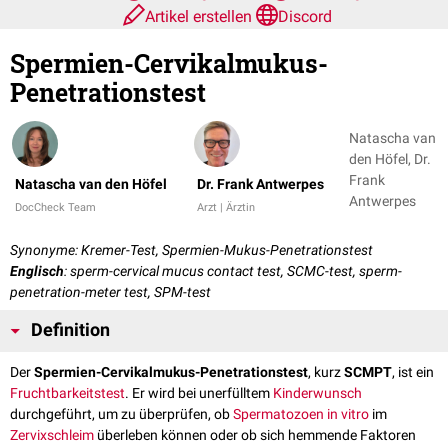
Artikel erstellen
Discord
Spermien-Cervikalmukus-
Penetrationstest
Natascha van
den Höfel, Dr.
Frank
Natascha van den Höfel
Dr. Frank Antwerpes
Antwerpes
DocCheck Team
Arzt | Ärztin
Synonyme: Kremer-Test, Spermien-Mukus-Penetrationstest
Englisch
: sperm-cervical mucus contact test, SCMC-test, sperm-
penetration-meter test, SPM-test
Definition
Der
Spermien-Cervikalmukus-Penetrationstest
, kurz
SCMPT
, ist ein
Fruchtbarkeitstest
. Er wird bei unerfülltem
Kinderwunsch
durchgeführt, um zu überprüfen, ob
Spermatozoen
in vitro
im
Zervixschleim
überleben können oder ob sich hemmende Faktoren