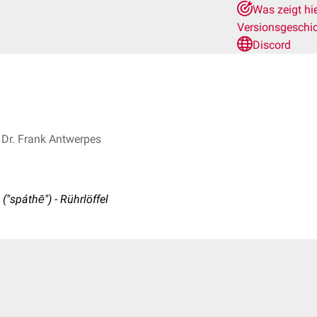
Was zeigt hi
Versionsgeschi
Discord
Dr. Frank Antwerpes
("spáthē") - Rührlöffel