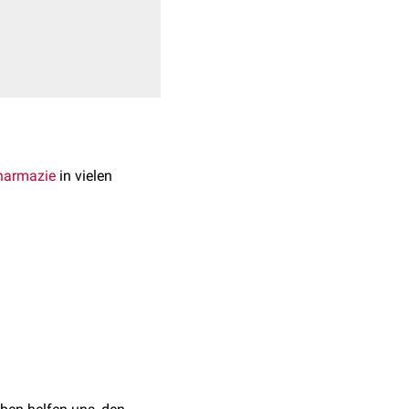
harmazie
in vielen
 folgt aufteilen: