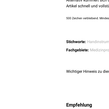
Alternativ kümmert sich
Inspektion
der
Mundh
Artikel schnell und vollst
Holzspatel
Untersuchung von
Ha
Metallspatel
Anmischen von
Knoc
Glasspatel
500
Zeichen verbleibend. Mindes
Kunststoffspatel
Keramikspatel
u.v.a.
Stichworte:
Handinstrum
...nach Anwendungsber
Fachgebiete:
Medizinpr
Laborspatel
Gipsspatel
Mundspatel
Wichtiger Hinweis zu die
...nach Erstbeschreiber
Heidemann-Spatel
Empfehlung