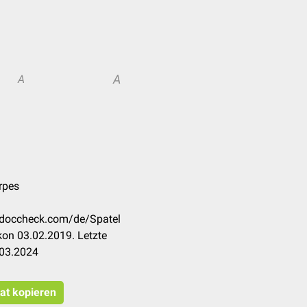
A
A
rpes
n.doccheck.com/de/Spatel
on 03.02.2019. Letzte
.03.2024
tat kopieren