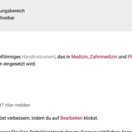
ungsbereich
chreiber
elförmiges
Handinstrument
, das in
Medizin
,
Zahnmedizin
und
P
 eingesetzt wird.
enen Größen, Formen und Materialien verfügbar. Man kann sie wie
dung von Spateln im medizinischen Umfeld sind:
et?
Hier melden
lbst verbessern, indem du auf
Bearbeiten
klickst.
chen
ngsmaterial