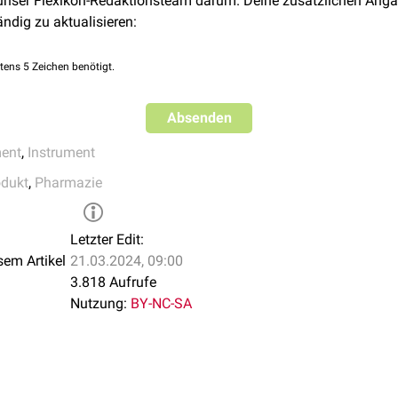
 unser Flexikon-Redaktionsteam darum. Deine zusätzlichen Anga
öhle
ändig zu aktualisieren:
uteffloreszenzen
henzement
tens 5 Zeichen benötigt.
Absenden
ent
,
Instrument
eich
odukt
,
Pharmazie
Letzter Edit:
sem Artikel
21.03.2024, 09:00
3.818 Aufrufe
Nutzung:
BY-NC-SA