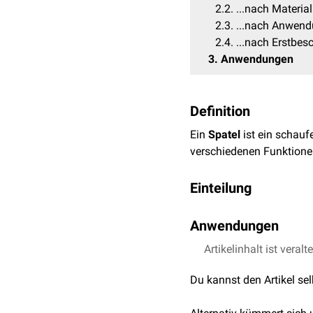
2.2
...nach Material
2.3
...nach Anwend
2.4
...nach Erstbes
3
Anwendungen
Definition
Ein
Spatel
ist ein schauf
verschiedenen Funktionen
Einteilung
Spatel sind in verschied
Anwendungen
... nach Form
Beispiele für die Verwen
Artikelinhalt ist veralt
Löffelspatel
Anrühren von
Pasten
Du kannst den Artikel se
Flachspatel
Entnahme von
Abstri
Einbringen von
Füllu
...nach Material