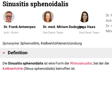
Sinusitis sphenoidalis
Dr. 
Ant
Dr.
Dr. Frank Antwerpes
Dr. med. Miriam Dodegge
Inga Haas
Mir
Arzt | Ärztin
DocCheck Team
DocCheck Team
Dod
1
Synonyme: Sphenoiditis, Keilbeinhöhlenentzündung
Definition
Die
Sinusitis sphenoidalis
ist eine Form der
Rhinosinusitis
, bei der die
Keilbeinhöhle
(Sinus sphenoidalis) betroffen ist.