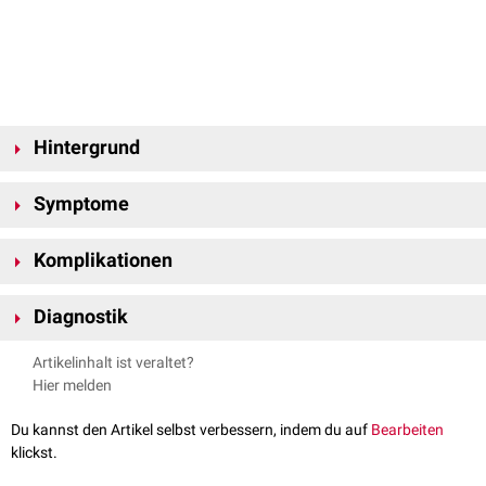
Hintergrund
Eine Sinusitis sphenoidalis tritt meist als Teil einer
Polysinusitis
bzw.
Symptome
Pansinusitis
auf. Ein isolierter Befall der Keilbeinhöhle ist selten.
Das Leitsymptom der Sinusitis sphenoidalis sind
Kopfschmerzen
, die
Komplikationen
meist als dumpfer Schmerz in der Schädelmitte oder im
Hinterhauptsbereich auftreten. Dem Patienten fällt es oft schwer, den
Übergriff der Entzündung auf den
Sehnerven
mit
Visusverlust
Schmerz eindeutig zu lokalisieren.
Diagnostik
Zusätzlich kann ein allgemeines
Krankheitsgefühl
bestehen, bei
Rhinoskopie
: Die
Nasenschleimhaut
ist gerötet und ödematös. Im
Ausbreitung der Infektion auch
Fieber
und
Schüttelfrost
.
Artikelinhalt ist veraltet?
oberen
Nasengang
kann im Bereich des
Recessus sphenoethmoidalis
Hier melden
ein
sero
- oder
mukopurulentes
Exsudat
austreten.
Du kannst den Artikel selbst verbessern, indem du auf
Bearbeiten
klickst.